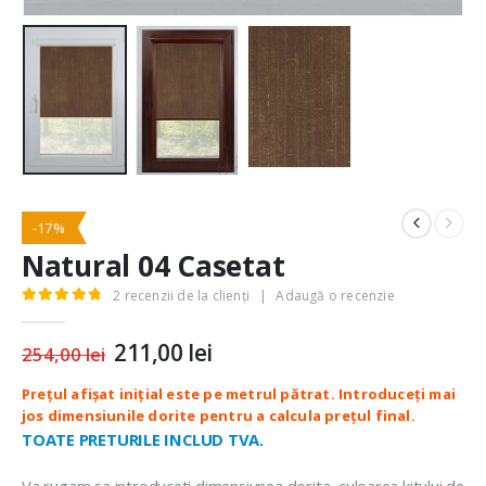
-17%
Natural 04 Casetat
2
recenzii de la clienți
|
Adaugă o recenzie
5.00
out of 5
Prețul
211,00
lei
Prețul
254,00
lei
inițial
curent
a
este:
fost:
211,00 lei.
254,00 lei.
TOATE PRETURILE INCLUD TVA.
Va rugam sa introduceti dimensiunea dorita, culoarea kitului de