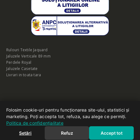
Rulouri Textile Jaquard
Jaluzele Verticale 89 mm
Perdele Royal
Jaluzele Casetate
Livrari in toata tara
Folosim cookie-uri pentru funcționarea site-ului, statistici și
© Vreau-Rolete.ro copyright 2022. Toate drepturile rezervate
marketing. Poți accepta tot, refuza, sau alege ce permiți.
Politica de confidențialitate
Setări
Refuz
Accept tot