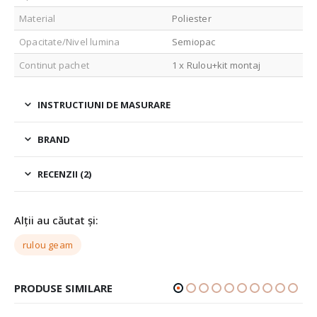
Material
Poliester
Opacitate/Nivel lumina
Semiopac
Continut pachet
1 x Rulou+kit montaj
INSTRUCTIUNI DE MASURARE
BRAND
RECENZII (2)
Alții au căutat și:
rulou geam
PRODUSE SIMILARE