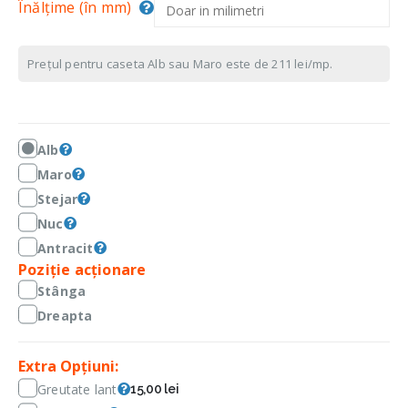
Înălțime (în mm)
Prețul pentru caseta Alb sau Maro este de 211 lei/mp.
Alb
Maro
Stejar
Nuc
Antracit
Poziție acționare
Stânga
Dreapta
Extra Opțiuni:
Greutate lant
15,00 lei