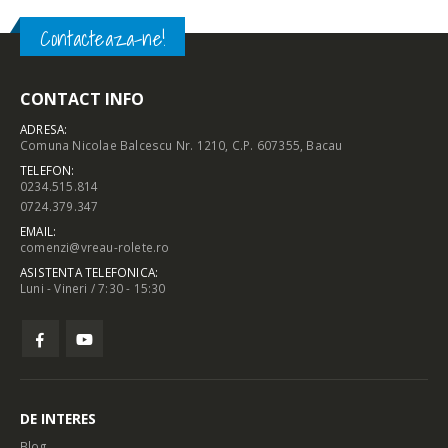
317,00 lei.
317,00 lei.
275,00 lei.
275,00 lei.
Contacteaza-ne!
CONTACT INFO
ADRESA:
Comuna Nicolae Balcescu Nr. 1210, C.P. 607355, Bacau
TELEFON:
0234.515.814
0724.379.347
EMAIL:
comenzi@vreau-rolete.ro
ASISTENTA TELEFONICA:
Luni - Vineri / 7:30 - 15:30
DE INTERES
Blog