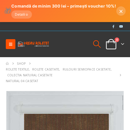
Comandă de minim 300 lei – primești voucher 10%!
🎁
×
Detalii
↓
0
SHOP
ROLETE TEXTILE
,
ROLETE CASETATE
,
RULOURI SEMIOPACE CASETATE
,
COLECTIA NATURAL CASETATE
NATURAL 04 CASETAT