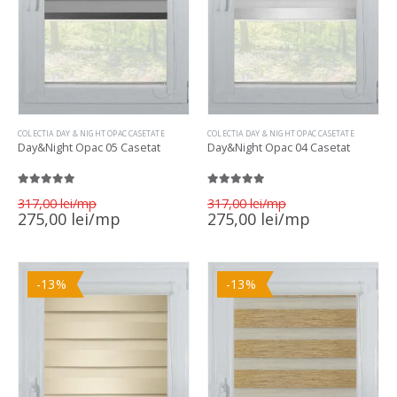
COLECTIA DAY & NIGHT OPAC CASETATE
COLECTIA DAY & NIGHT OPAC CASETATE
Day&Night Opac 05 Casetat
Day&Night Opac 04 Casetat
5.00
out of 5
5.00
out of 5
Prețul
Prețul
317,00
lei
317,00
lei
inițial
inițial
Prețul
Prețul
275,00
lei
275,00
lei
a
a
curent
curent
fost:
fost:
este:
este:
317,00 lei.
317,00 lei.
275,00 lei.
275,00 lei.
-13%
-13%