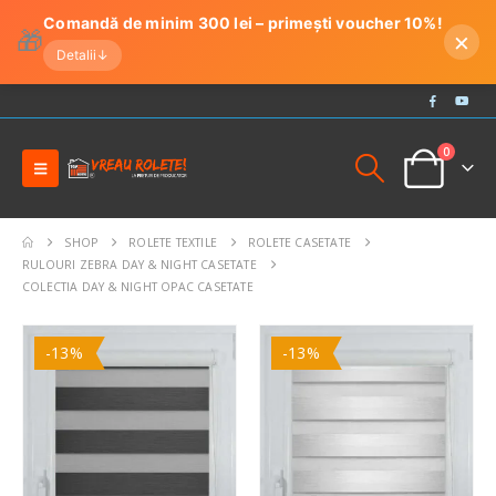
Comandă de minim 300 lei – primești voucher 10%!
🎁
×
Detalii
↓
0
SHOP
ROLETE TEXTILE
ROLETE CASETATE
RULOURI ZEBRA DAY & NIGHT CASETATE
COLECTIA DAY & NIGHT OPAC CASETATE
-13%
-13%