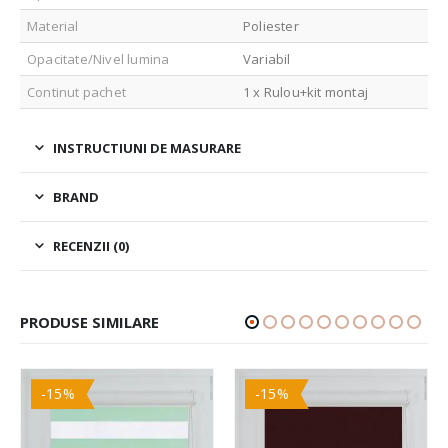
Material
Poliester
Opacitate/Nivel lumina
Variabil
Continut pachet
1 x Rulou+kit montaj
INSTRUCTIUNI DE MASURARE
BRAND
RECENZII (0)
PRODUSE SIMILARE
-15%
-15%