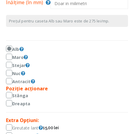
Înălțime (în mm)
Prețul pentru caseta Alb sau Maro este de 275 lei/mp.
Alb
Maro
Stejar
Nuc
Antracit
Poziție acționare
Stânga
Dreapta
Extra Opțiuni:
Greutate lant
15,00 lei