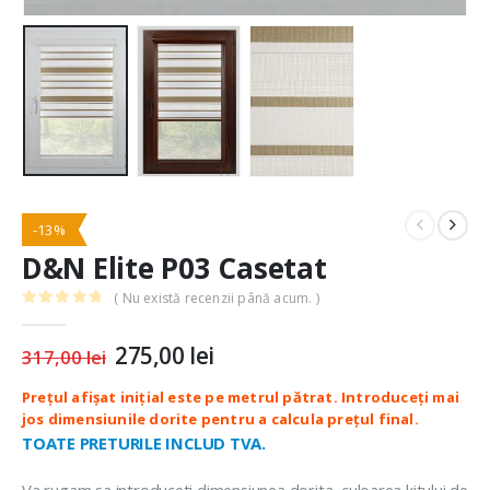
-13%
D&N Elite P03 Casetat
( Nu există recenzii până acum. )
0
out of 5
Prețul
275,00
lei
Prețul
317,00
lei
inițial
curent
a
este:
fost:
275,00 lei.
317,00 lei.
TOATE PRETURILE INCLUD TVA.
Va rugam sa introduceti dimensiunea dorita, culoarea kitului de