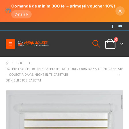
Comandă de minim 300 lei – primești voucher 10%!
🎁
×
Detalii
↓
0
SHOP
ROLETE TEXTILE
,
ROLETE CASETATE
,
RULOURI ZEBRA DAY & NIGHT CASETATE
,
COLECTIA DAY & NIGHT ELITE CASETATE
D&N ELITE P03 CASETAT