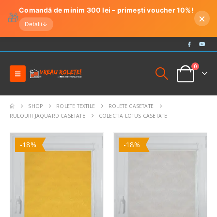
Comandă de minim 300 lei – primești voucher 10%!
🎁
×
Detalii
↓
0
SHOP
ROLETE TEXTILE
ROLETE CASETATE
RULOURI JAQUARD CASETATE
COLECTIA LOTUS CASETATE
-18%
-18%