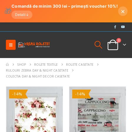
Comandă de minim 300 lei – primești voucher 10%!
🎁
×
Detalii
↓
0
SHOP
ROLETE TEXTILE
ROLETE CASETATE
RULOURI ZEBRA DAY & NIGHT CASETATE
COLECTIA DAY & NIGHT DECOR CASETATE
-14%
-14%