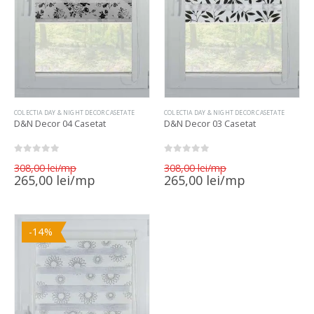
COLECTIA DAY & NIGHT DECOR CASETATE
COLECTIA DAY & NIGHT DECOR CASETATE
D&N Decor 04 Casetat
D&N Decor 03 Casetat
0
out of 5
0
out of 5
Prețul
Prețul
308,00
lei
308,00
lei
inițial
inițial
Prețul
Prețul
265,00
lei
265,00
lei
a
a
curent
curent
fost:
fost:
este:
este:
308,00 lei.
308,00 lei.
265,00 lei.
265,00 lei.
-14%