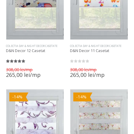
COLECTIA DAY & NIGHT DECOR CASETATE
COLECTIA DAY & NIGHT DECOR CASETATE
D&N Decor 12 Casetat
D&N Decor 11 Casetat
5.00
out of 5
0
out of 5
Prețul
Prețul
308,00
lei
308,00
lei
inițial
inițial
Prețul
Prețul
265,00
lei
265,00
lei
a
a
curent
curent
fost:
fost:
este:
este:
308,00 lei.
308,00 lei.
265,00 lei.
265,00 lei.
-14%
-14%