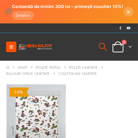
Comandă de minim 300 lei – primești voucher 10%!
🎁
×
Detalii
↓
0
SHOP
ROLETE TEXTILE
ROLETE CASETATE
RULOURI OPACE CASETATE
COLECTIA KID CASETATE
-16%