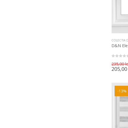
COLECTIA 
D&N Ele
0
out of 5
235,00
le
205,0
-13%