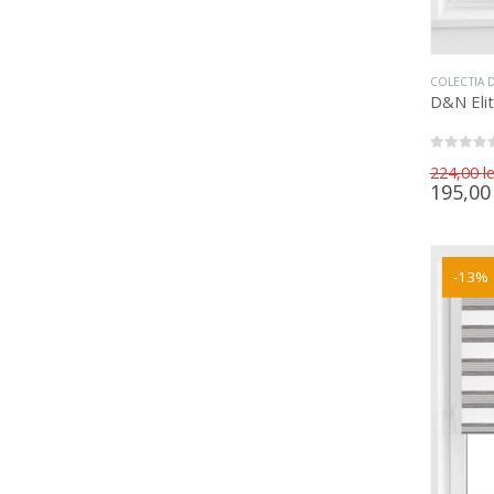
COLECTIA D
D&N Eli
0
out of 5
224,00
le
195,0
-13%