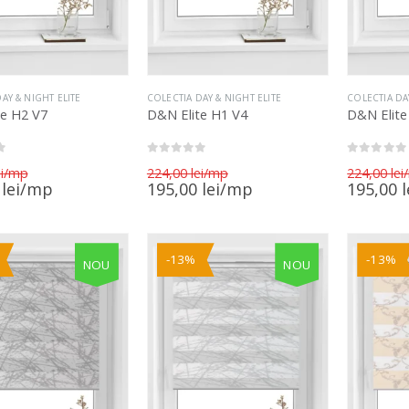
AY & NIGHT ELITE
COLECTIA DAY & NIGHT ELITE
COLECTIA DA
te H2 V7
D&N Elite H1 V4
D&N Elite
0
out of 5
0
out of 5
Prețul
Prețul
i
224,00
lei
224,00
lei
inițial
inițial
Prețul
Prețul
0
lei
195,00
lei
195,00
l
a
a
curent
curent
fost:
fost:
este:
este:
224,00 lei.
224,00 lei.
195,00 lei.
195,00 lei.
-13%
-13%
NOU
NOU