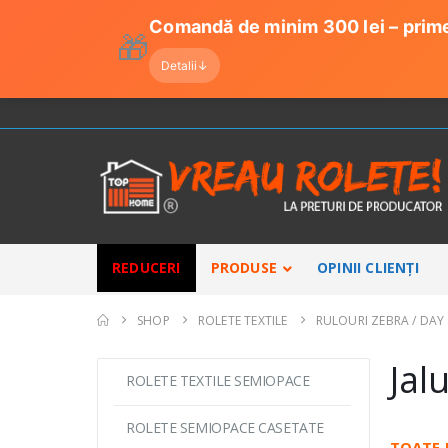
Comandă de minim 300 lei – prim
🎁
Detalii
↓
REDUCERI
PRODUSE
OPINII CLIENȚI
SHOP
ROLETE TEXTILE
RULOURI ZEBRA / DAY 
Jal
ROLETE TEXTILE SEMIOPACE
ROLETE SEMIOPACE CASETATE
TOATE 