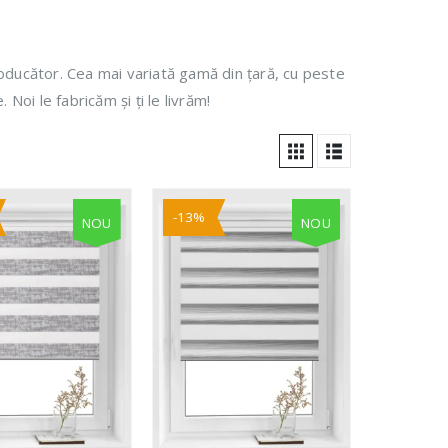
Colectia Day & Night Elite Casetate
Colectia Day & Night Natur Casetate
Colectia Day & Night Plaine Casetate
oducător. Cea mai variată gamă din țară, cu peste
Colectia Day & Night Lux Casetate
Noi le fabricăm și ți le livrăm!
-13%
NOU
NOU