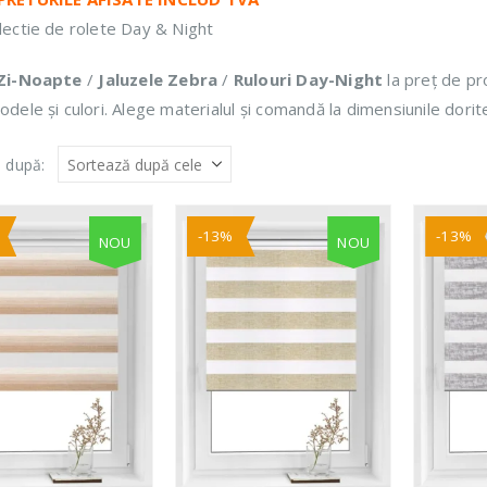
Colectia Day & Night Elite
ectie de rolete Day & Night
Colectia Day & Night Natur
Colectia Day & Night Plaine
 Zi-Noapte
/
Jaluzele Zebra
/
Rulouri Day-Night
la preț de pr
Colectia Day & Night Lux
dele și culori. Alege materialul și comandă la dimensiunile dorite. 
 după:
-13%
-13%
NOU
NOU