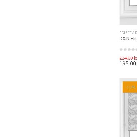
COLECTIA D
D&N Eli
0
out of 5
224,00
le
195,0
-13%