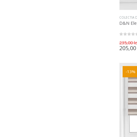
COLECTIA 
D&N Ele
0
out of 5
235,00
le
205,0
-13%