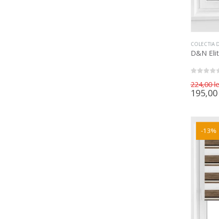
COLECTIA D
D&N Eli
0
out of 5
224,00
le
195,0
-13%