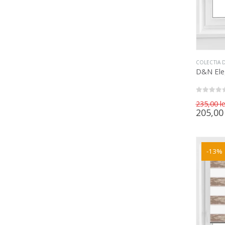
COLECTIA 
D&N Ele
0
out of 5
235,00
le
205,0
-13%