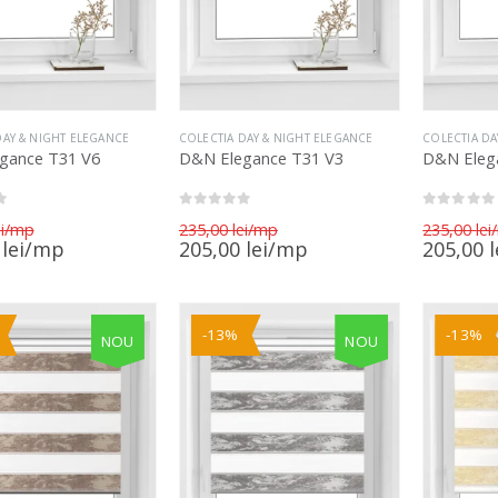
DAY & NIGHT ELEGANCE
COLECTIA DAY & NIGHT ELEGANCE
COLECTIA DA
gance T31 V6
D&N Elegance T31 V3
D&N Eleg
0
out of 5
0
out of 5
Prețul
Prețul
i
235,00
lei
235,00
lei
inițial
inițial
Prețul
Prețul
0
lei
205,00
lei
205,00
l
a
a
curent
curent
fost:
fost:
este:
este:
235,00 lei.
235,00 lei.
205,00 lei.
205,00 lei.
-13%
-13%
NOU
NOU