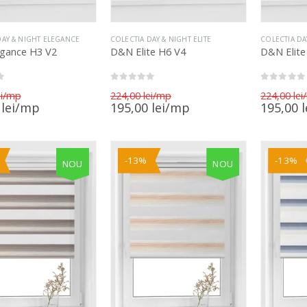
DAY & NIGHT ELEGANCE
COLECTIA DAY & NIGHT ELITE
COLECTIA DA
gance H3 V2
D&N Elite H6 V4
D&N Elite
0
out of 5
0
out of 5
Prețul
Prețul
i
224,00
lei
224,00
lei
inițial
inițial
Prețul
Prețul
0
lei
195,00
lei
195,00
l
a
a
curent
curent
fost:
fost:
este:
este:
235,00 lei.
224,00 lei.
205,00 lei.
195,00 lei.
-13%
-13%
NOU
NOU