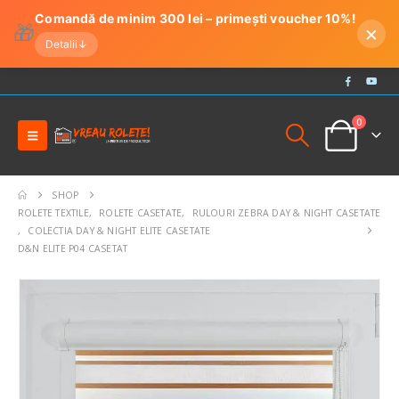
Comandă de minim 300 lei – primești voucher 10%!
🎁
×
Detalii
↓
0
SHOP
ROLETE TEXTILE
,
ROLETE CASETATE
,
RULOURI ZEBRA DAY & NIGHT CASETATE
,
COLECTIA DAY & NIGHT ELITE CASETATE
D&N ELITE P04 CASETAT