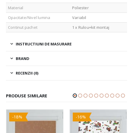
Material
Poliester
Opacitate/Nivel lumina
Variabil
Continut pachet
1 x Rulou+kit montaj
INSTRUCTIUNI DE MASURARE
BRAND
RECENZII (0)
PRODUSE SIMILARE
-18%
-16%