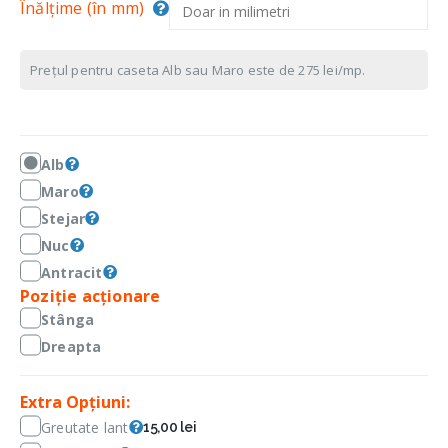
Înălțime (în mm)
Prețul pentru caseta Alb sau Maro este de 275 lei/mp.
Alb
Maro
Stejar
Nuc
Antracit
Poziție acționare
Stânga
Dreapta
Extra Opțiuni:
Greutate lant
15,00 lei