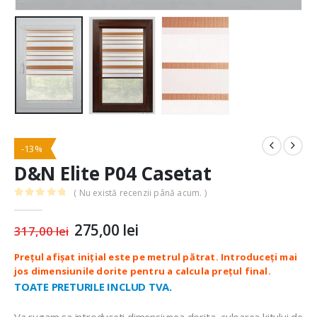
-13%
D&N Elite P04 Casetat
( Nu există recenzii până acum. )
0
out of 5
Prețul
275,00
lei
Prețul
317,00
lei
inițial
curent
a
este:
fost:
275,00 lei.
317,00 lei.
TOATE PRETURILE INCLUD TVA.
Va rugam sa introduceti dimensiunea dorita, culoarea kitului de