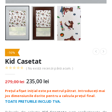
-16%
Kid Casetat
( Nu există recenzii până acum. )
0
out of 5
Prețul
235,00
lei
Prețul
279,00
lei
inițial
curent
a
este:
fost:
235,00 lei.
279,00 lei.
TOATE PRETURILE INCLUD TVA.
Rulourile din colectia
Kid Casetate
sunt confectionate din