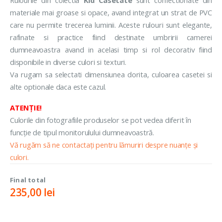
materiale mai groase si opace, avand integrat un strat de PVC
care nu permite trecerea luminii. Aceste rulouri sunt elegante,
rafinate si practice fiind destinate umbririi camerei
dumneavoastra avand in acelasi timp si rol decorativ fiind
disponibile in diverse culori si texturi.
Va rugam sa selectati dimensiunea dorita, culoarea casetei si
alte optionale daca este cazul.
ATENȚIE!
Culorile din fotografiile produselor se pot vedea diferit în
funcție de tipul monitorulului dumneavoastră.
Vă rugăm să ne contactați pentru lămuriri despre nuanțe și
culori.
Final total
235,00
lei