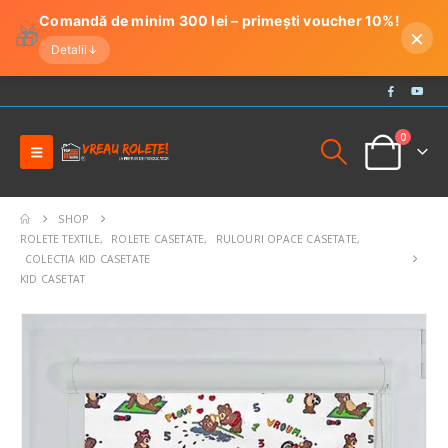
Comandă de minim 300 lei – primești voucher 10%!
🎁
×
Detalii
↓
0
SHOP
ROLETE TEXTILE
,
ROLETE CASETATE
,
RULOURI OPACE CASETATE
,
COLECTIA KID CASETATE
KID CASETAT