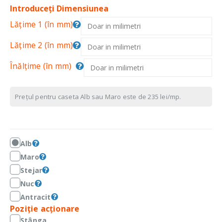
Introduceți Dimensiunea
Lățime 1 (în mm)
Lățime 2 (în mm)
Înălțime (în mm)
Prețul pentru caseta Alb sau Maro este de 235 lei/mp.
Alb
Maro
Stejar
Nuc
Antracit
Poziție acționare
Stânga