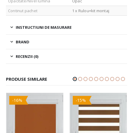
Opacitate/Nivel lumina
Opac
Continut pachet
1 x Rulou+kit montaj
INSTRUCTIUNI DE MASURARE
BRAND
RECENZII (0)
PRODUSE SIMILARE
-16%
-15%