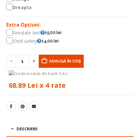
Dreapta
Extra Opțiuni:
Greutate lant
15,00 lei
Child safety
14,00 lei
ADAUGĂ ÎN COȘ
68.89 Lei x 4 rate
DESCRIERE