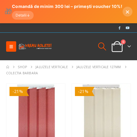
Comandă de minim 300 lei – primești voucher 10%!
🎁
×
Detalii
↓
0
SHOP
JALUZELE VERTICALE
JALUZELE VERTICALE 127MM
COLECTIA BARBARA
-21%
-21%