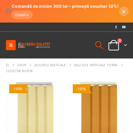
Comandă de minim 300 lei – primești voucher 10%!
🎁
×
Detalii
↓
0
SHOP
JALUZELE VERTICALE
JALUZELE VERTICALE 127MM
COLECTIA RUSTIK
-16%
-16%