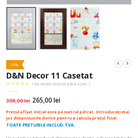
-14%
D&N Decor 11 Casetat
( Nu există recenzii până acum. )
0
out of 5
Prețul
265,00
lei
Prețul
308,00
lei
inițial
curent
a
este:
fost:
265,00 lei.
308,00 lei.
TOATE PRETURILE INCLUD TVA.
Va rugam sa introduceti dimensiunea dorita, culoarea kitului de