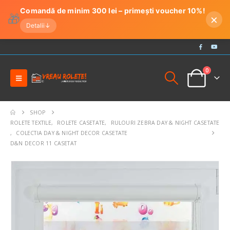
Comandă de minim 300 lei – primești voucher 10%!
🎁
×
Detalii
↓
0
SHOP
ROLETE TEXTILE
,
ROLETE CASETATE
,
RULOURI ZEBRA DAY & NIGHT CASETATE
,
COLECTIA DAY & NIGHT DECOR CASETATE
D&N DECOR 11 CASETAT