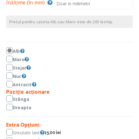
Înălțime (în mm)
Prețul pentru caseta Alb sau Maro este de 265 lei/mp.
Alb
Maro
Stejar
Nuc
Antracit
Poziție acționare
Stânga
Dreapta
Extra Opțiuni:
Greutate lant
15,00 lei