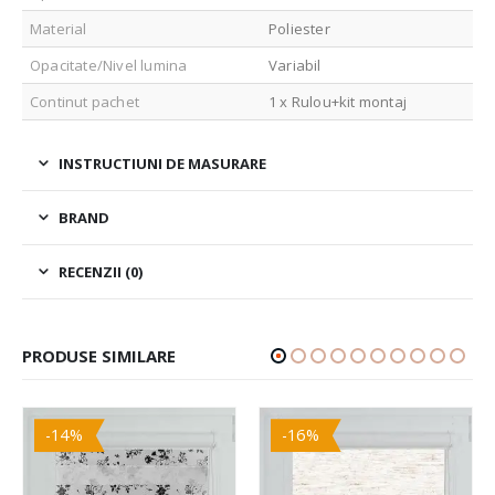
Material
Poliester
Opacitate/Nivel lumina
Variabil
Continut pachet
1 x Rulou+kit montaj
INSTRUCTIUNI DE MASURARE
BRAND
RECENZII (0)
PRODUSE SIMILARE
-14%
-16%