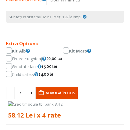
Sunteți in sistemul Mini. Preț: 192 lei/mp.
Extra Optiuni:
Kit Alb
Kit Maro
Fixare cu ghidaj
22,00 lei
Greutate lant
15,00 lei
Child safety
14,00 lei
ADAUGĂ ÎN COȘ
58.12 Lei x 4 rate