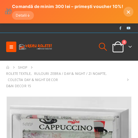
Comandă de minim 300 lei – primești voucher 10%!
🎁
×
Detalii
↓
0
SHOP
ROLETE TEXTILE
,
RULOURI ZEBRA / DAY & NIGHT / ZI NOAPTE
,
COLECTIA DAY & NIGHT DECOR
D&N DECOR 15