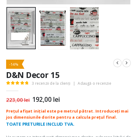
-14%
D&N Decor 15
3
recenzii de la clienți
|
Adaugă o recenzie
5.00
out of 5
Prețul
192,00
lei
Prețul
223,00
lei
inițial
curent
a
este:
fost:
192,00 lei.
223,00 lei.
TOATE PRETURILE INCLUD TVA.
Va rugam sa introduceti dimensiunea dorita, culoarea kitului de