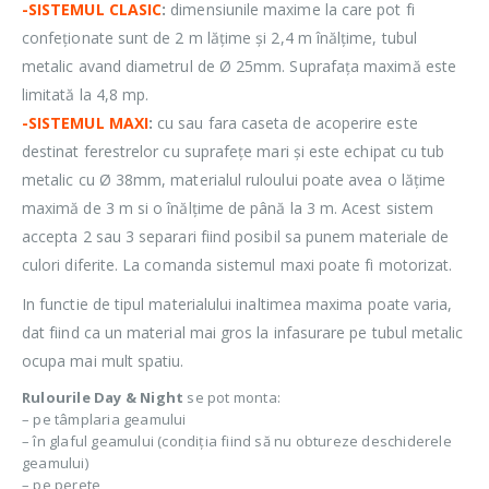
-SISTEMUL CLASIC
:
dimensiunile maxime la care pot fi
confeționate sunt de 2 m lățime și 2,4 m înălțime, tubul
metalic avand diametrul de Ø 25mm. Suprafața maximă este
limitată la 4,8 mp.
-SISTEMUL MAXI
:
cu sau fara caseta de acoperire este
destinat ferestrelor cu suprafețe mari și este echipat cu tub
metalic cu Ø 38mm, materialul ruloului poate avea o lățime
maximă de 3 m si o înălțime de până la 3 m. Acest sistem
accepta 2 sau 3 separari fiind posibil sa punem materiale de
culori diferite. La comanda sistemul maxi poate fi motorizat.
In functie de tipul materialului inaltimea maxima poate varia,
dat fiind ca un material mai gros la infasurare pe tubul metalic
ocupa mai mult spatiu.
Rulourile Day & Night
se pot monta:
– pe tâmplaria geamului
– în glaful geamului (condiția fiind să nu obtureze deschiderele
geamului)
– pe perete