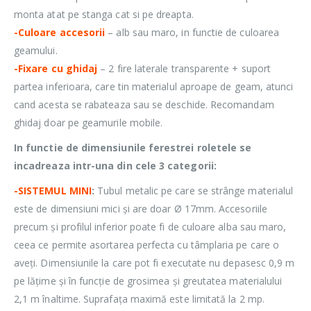
monta atat pe stanga cat si pe dreapta.
-Culoare accesorii
– alb sau maro, in functie de culoarea
geamului.
-Fixare cu ghidaj
– 2 fire laterale transparente + suport
partea inferioara, care tin materialul aproape de geam, atunci
cand acesta se rabateaza sau se deschide. Recomandam
ghidaj doar pe geamurile mobile.
In functie de dimensiunile ferestrei roletele se
incadreaza intr-una din cele 3 categorii:
-SISTEMUL MINI
:
Tubul metalic pe care se strânge materialul
este de dimensiuni mici și are doar Ø 17mm. Accesoriile
precum și profilul inferior poate fi de culoare alba sau maro,
ceea ce permite asortarea perfecta cu tâmplaria pe care o
aveți. Dimensiunile la care pot fi executate nu depasesc 0,9 m
pe lățime și în funcție de grosimea și greutatea materialului
2,1 m înaltime. Suprafața maximă este limitată la 2 mp.