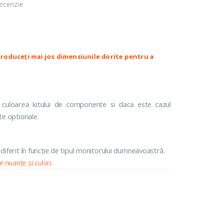
ecenzie
Colectia Lotus
PACE CASETATE
ROLETE JAQUARD CASETATE
lack Out Casetate
Black Out Decor
Colectia Roma Casetate
Colectia Milano Casetate
id Casetate
Colectia Torino Casetate
Colectia Lotus Casetate
 culoarea kitului de componente si daca este cazul
te optionale.
 diferit în funcție de tipul monitorului dumneavoastră.
 nuanțe și culori.