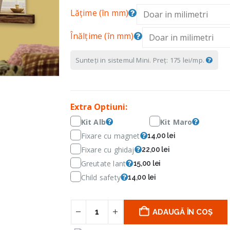
Lățime (în mm)
Înălțime (în mm)
Sunteți in sistemul Mini. Preț: 175 lei/mp.
Extra Optiuni:
Kit Alb
Kit Maro
Fixare cu magnet
14,00 lei
Fixare cu ghidaj
22,00 lei
Greutate lant
15,00 lei
Child safety
14,00 lei
ADAUGĂ ÎN COȘ