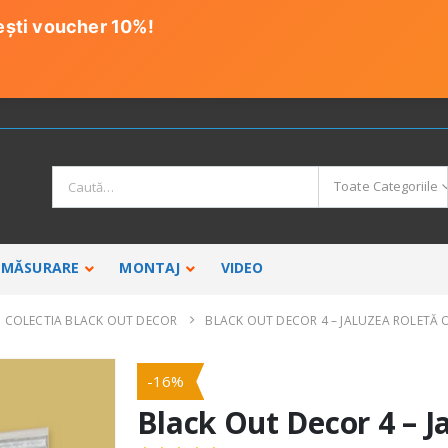
ești voucher 10%!
Toate Categoriile
MĂSURARE
MONTAJ
VIDEO
COLECTIA BLACK OUT DECOR
BLACK OUT DECOR 4 – JALUZEA ROLETĂ
ROLETE TEXTILE SEMIOPACE
ROLETE T
-16%
Colectia Screen
Colectia B
Colectia Natural
Colectia 
Black Out Decor 4 – J
Colectia Plaine
Colectia K