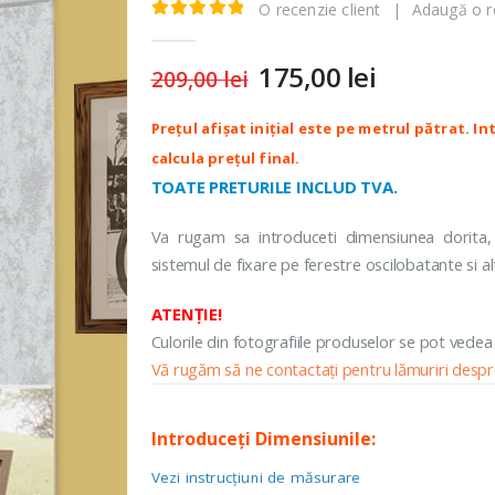
O recenzie client
|
Adaugă o r
Colectia Rio
ROLETE O
5.00
out of 5
Colectia Rubino
Colectia Wood
175,00
lei
Prețul
Prețul
209,00
lei
Colectia B
inițial
curent
Colectia 
ROLETE SEMIOPACE
a
este:
Casetate
CASETATE
fost:
175,00 lei.
Colectia K
209,00 lei.
Colectia Screen Casetate
TOATE PRETURILE INCLUD TVA.
Colectia Natural Casetate
Va rugam sa introduceti dimensiunea dorita,
Colectia Plaine Casetate
sistemul de fixare pe ferestre oscilobatante si al
Colectia Rio Casetate
Colectia Rubino Casetate
ATENȚIE!
Colectia Wood Casetate
Culorile din fotografiile produselor se pot vedea
Vă rugăm să ne contactați pentru lămuriri despre
Introduceți Dimensiunile:
Vezi instrucțiuni de măsurare