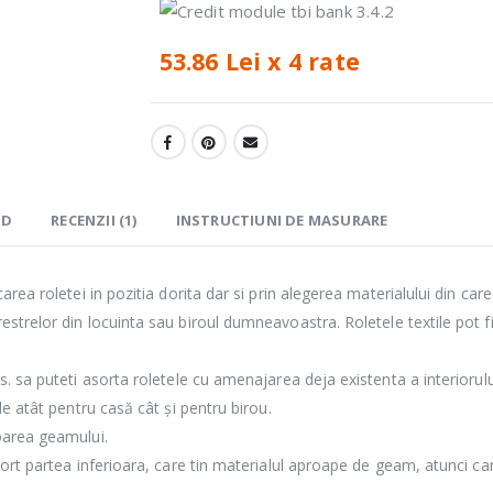
53.86 Lei x 4 rate
ND
RECENZII (1)
INSTRUCTIUNI DE MASURARE
rea roletei in pozitia dorita dar si prin alegerea materialului din care
strelor din locuinta sau biroul dumneavoastra. Roletele textile pot fi
. sa puteti asorta roletele cu amenajarea deja existenta a interiorulu
e atât pentru casă cât și pentru birou.
oarea geamului.
port partea inferioara, care tin materialul aproape de geam, atunci c