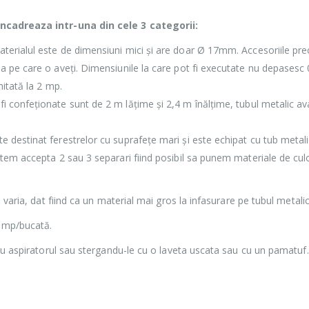
incadreaza intr-una din cele 3 categorii:
erialul este de dimensiuni mici și are doar Ø 17mm. Accesoriile precu
 pe care o aveți. Dimensiunile la care pot fi executate nu depasesc 0
itată la 2 mp.
fi confeționate sunt de 2 m lățime și 2,4 m înălțime, tubul metalic
e destinat ferestrelor cu suprafețe mari și este echipat cu tub meta
tem accepta 2 sau 3 separari fiind posibil sa punem materiale de culo
 varia, dat fiind ca un material mai gros la infasurare pe tubul metal
 mp/bucată.
cu aspiratorul sau stergandu-le cu o laveta uscata sau cu un pamatuf.