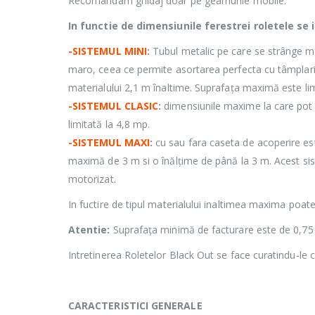
Recomandam ghidaj doar pe geamurile mobile.
In functie de dimensiunile ferestrei roletele se 
-SISTEMUL MINI
:
Tubul metalic pe care se strânge mat
maro, ceea ce permite asortarea perfecta cu tâmplaria
materialului 2,1 m înaltime. Suprafața maximă este lim
-SISTEMUL CLASIC
:
dimensiunile maxime la care pot 
limitată la 4,8 mp.
-SISTEMUL MAXI
:
cu sau fara caseta de acoperire est
maximă de 3 m si o înălțime de până la 3 m. Acest sis
motorizat.
In fuctire de tipul materialului inaltimea maxima poate
Atentie:
Suprafața minimă de facturare este de 0,75
Intretinerea Roletelor Black Out se face curatindu-le 
CARACTERISTICI GENERALE