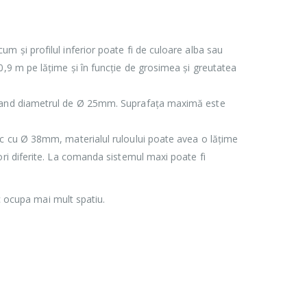
m și profilul inferior poate fi de culoare alba sau
,9 m pe lățime și în funcție de grosimea și greutatea
 avand diametrul de Ø 25mm. Suprafața maximă este
lic cu Ø 38mm, materialul ruloului poate avea o lățime
ri diferite. La comanda sistemul maxi poate fi
ic ocupa mai mult spatiu.