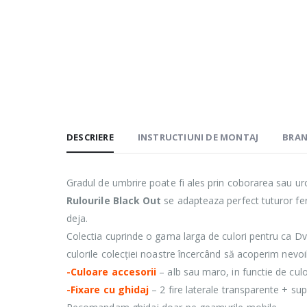
DESCRIERE
INSTRUCTIUNI DE MONTAJ
BRA
Gradul de umbrire poate fi ales prin coborarea sau urca
Rulourile Black Out
se adapteaza perfect tuturor fere
deja.
Colectia cuprinde o gama larga de culori pentru ca Dvs
culorile colecției noastre încercând să acoperim nevoil
-Culoare accesorii
– alb sau maro, in functie de cul
-Fixare cu ghidaj
– 2 fire laterale transparente + su