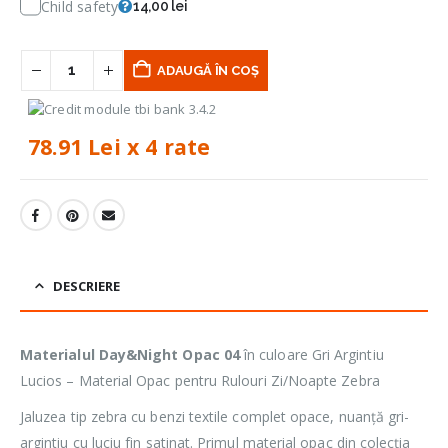
Child safety
14,00 lei
ADAUGĂ ÎN COȘ
78.91 Lei x 4 rate
DESCRIERE
Materialul Day&Night Opac 04
în culoare Gri Argintiu
Lucios – Material Opac pentru Rulouri Zi/Noapte Zebra
Jaluzea tip zebra cu benzi textile complet opace, nuanță gri-
argintiu cu luciu fin satinat. Primul material opac din colecția