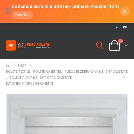
Comandă de minim 300 lei – primești voucher 10%!
🎁
×
Detalii
↓
0
SHOP
ROLETE TEXTILE
,
ROLETE CASETATE
,
RULOURI ZEBRA DAY & NIGHT CASETATE
,
COLECTIA DAY & NIGHT OPAC CASETATE
DAY&NIGHT OPAC 04 CASETAT