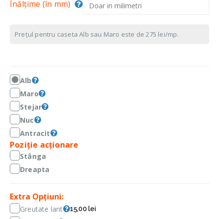
Înălțime (în mm)
Prețul pentru caseta Alb sau Maro este de 275 lei/mp.
Alb
Maro
Stejar
Nuc
Antracit
Poziție acționare
Stânga
Dreapta
Extra Opțiuni:
Greutate lant
15,00 lei