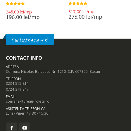
5.00
out of 5
Prețul
0
out of 5
Prețul
317,00
lei
245,00
lei
inițial
inițial
Prețul
Prețul
275,00
lei
196,00
lei
a
a
curent
curent
fost:
fost:
este:
este:
317,00 lei.
245,00 lei.
275,00 lei.
196,00 lei.
Contacteaza-ne!
CONTACT INFO
ADRESA:
Comuna Nicolae Balcescu Nr. 1210, C.P. 607355, Bacau
TELEFON:
0234.515.814
0724.379.347
EMAIL:
comenzi@vreau-rolete.ro
ASISTENTA TELEFONICA:
Luni - Vineri / 7:30 - 15:30