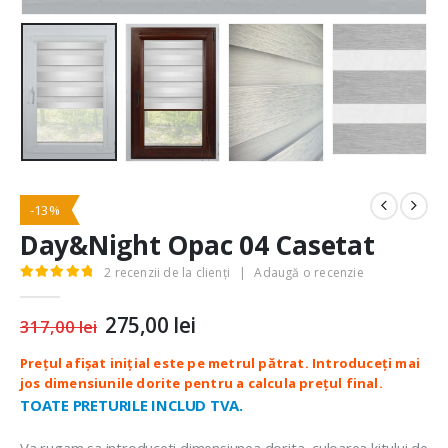
-13%
Day&Night Opac 04 Casetat
2
recenzii de la clienți
|
Adaugă o recenzie
5.00
out of 5
Prețul
275,00
lei
Prețul
317,00
lei
inițial
curent
a
este:
fost:
275,00 lei.
317,00 lei.
TOATE PRETURILE INCLUD TVA.
Va rugam sa introduceti dimensiunea dorita, culoarea kitului de