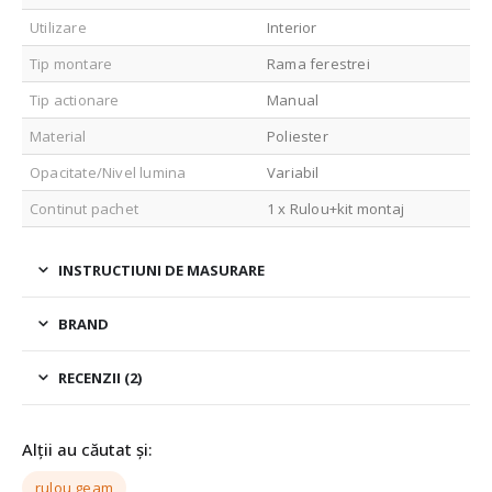
Utilizare
Interior
Tip montare
Rama ferestrei
Tip actionare
Manual
Material
Poliester
Opacitate/Nivel lumina
Variabil
Continut pachet
1 x Rulou+kit montaj
INSTRUCTIUNI DE MASURARE
BRAND
RECENZII (2)
Alții au căutat și:
rulou geam