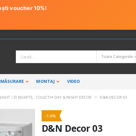
ești voucher 10%!
Toate Categoriile
MĂSURARE
MONTAJ
VIDEO
NIGHT / ZI NOAPTE
,
COLECTIA DAY & NIGHT DECOR
D&N DECOR 03
ROLETE TEXTILE SEMIOPACE
ROLETE T
-14%
Colectia Screen
Colectia B
Colectia Natural
Colectia 
D&N Decor 03
Colectia Plaine
Colectia K