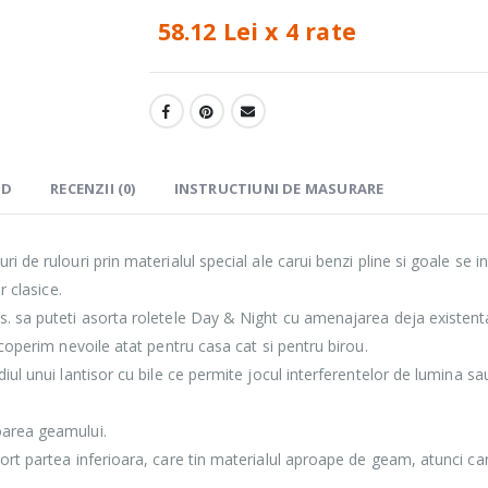
58.12 Lei x 4 rate
ND
RECENZII (0)
INSTRUCTIUNI DE MASURARE
uri de rulouri prin materialul special ale carui benzi pline si goale se 
r clasice.
. sa puteti asorta roletele Day & Night cu amenajarea deja existenta 
acoperim nevoile atat pentru casa cat si pentru birou.
iul unui lantisor cu bile ce permite jocul interferentelor de lumina sa
oarea geamului.
port partea inferioara, care tin materialul aproape de geam, atunci c