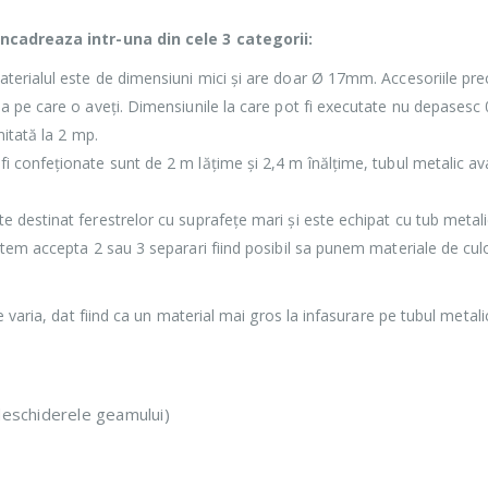
incadreaza intr-una din cele 3 categorii:
erialul este de dimensiuni mici și are doar Ø 17mm. Accesoriile precu
 pe care o aveți. Dimensiunile la care pot fi executate nu depasesc 0
itată la 2 mp.
fi confeționate sunt de 2 m lățime și 2,4 m înălțime, tubul metalic
e destinat ferestrelor cu suprafețe mari și este echipat cu tub meta
tem accepta 2 sau 3 separari fiind posibil sa punem materiale de culo
 varia, dat fiind ca un material mai gros la infasurare pe tubul metal
 deschiderele geamului)