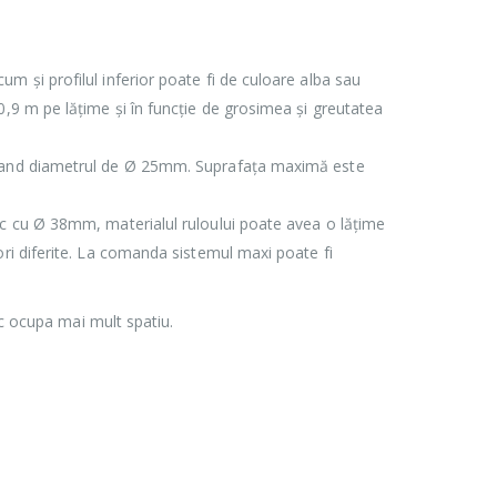
m și profilul inferior poate fi de culoare alba sau
,9 m pe lățime și în funcție de grosimea și greutatea
 avand diametrul de Ø 25mm. Suprafața maximă este
lic cu Ø 38mm, materialul ruloului poate avea o lățime
ri diferite. La comanda sistemul maxi poate fi
ic ocupa mai mult spatiu.