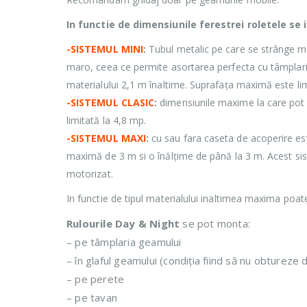
In functie de dimensiunile ferestrei roletele se 
-SISTEMUL MINI
:
Tubul metalic pe care se strânge mat
maro, ceea ce permite asortarea perfecta cu tâmplaria
materialului 2,1 m înaltime. Suprafața maximă este lim
-SISTEMUL CLASIC
:
dimensiunile maxime la care pot 
limitată la 4,8 mp.
-SISTEMUL MAXI
:
cu sau fara caseta de acoperire est
maximă de 3 m si o înălțime de până la 3 m. Acest sis
motorizat.
In functie de tipul materialului inaltimea maxima poate
Rulourile Day & Night
se pot monta:
– pe tâmplaria geamului
– în glaful geamului (condiția fiind să nu obtureze
– pe perete
– pe tavan