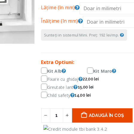
Lățime (în mm)
Înălțime (în mm)
Sunteți in sistemul Mini. Preț: 192 lei/mp.
Extra Optiuni:
Kit Alb
Kit Maro
Fixare cu ghidaj
22,00 lei
Greutate lant
15,00 lei
Child safety
14,00 lei
ADAUGĂ ÎN COȘ