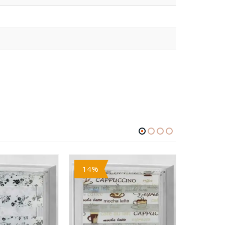
-14%
-16%