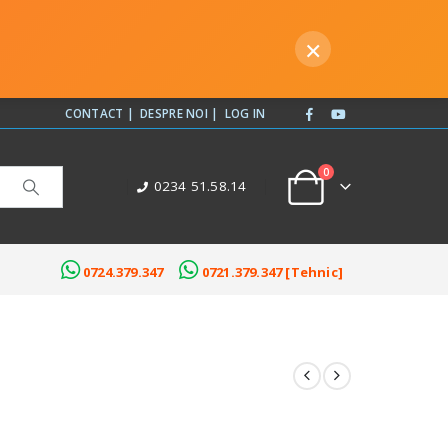
×
CONTACT |
DESPRE NOI |
LOG IN
0
0234 51.58.14
0724.379.347
0721.379.347 [Tehnic]
EXTILE OPACE
ROLETE TEXTILE JAQUARD
lack Out
Colectia Roma
Black Out Decor
Colectia Milano
id
Colectia Torino