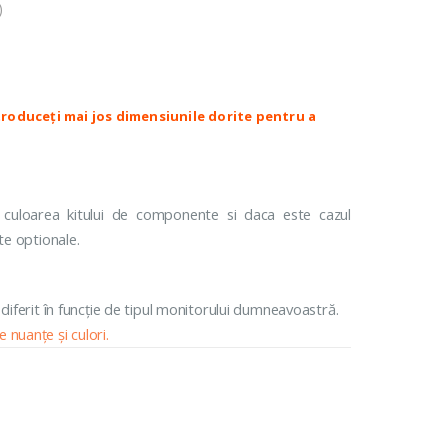
)
Colectia Lotus
PACE CASETATE
ROLETE JAQUARD CASETATE
lack Out Casetate
Black Out Decor
Colectia Roma Casetate
Colectia Milano Casetate
id Casetate
Colectia Torino Casetate
Colectia Lotus Casetate
 culoarea kitului de componente si daca este cazul
te optionale.
 diferit în funcție de tipul monitorului dumneavoastră.
 nuanțe și culori.