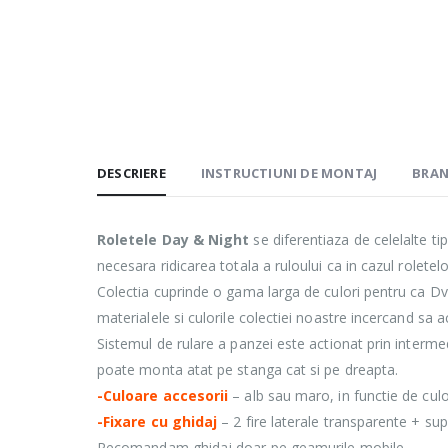
DESCRIERE
INSTRUCTIUNI DE MONTAJ
BRA
Roletele Day & Night
se diferentiaza de celelalte tip
necesara ridicarea totala a ruloului ca in cazul roletelo
Colectia cuprinde o gama larga de culori pentru ca Dvs
materialele si culorile colectiei noastre incercand sa 
Sistemul de rulare a panzei este actionat prin intermed
poate monta atat pe stanga cat si pe dreapta.
-Culoare accesorii
– alb sau maro, in functie de cul
-Fixare cu ghidaj
– 2 fire laterale transparente + su
Recomandam ghidaj doar pe geamurile mobile.