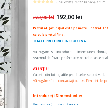
( Nu există recenzii până acum. 
Colectia Rio
ROLETE O
0
out of 5
Colectia Rubino
Colectia Wood
192,00
lei
Prețul
Prețul
223,00
lei
Colectia B
inițial
curent
Colectia 
ROLETE SEMIOPACE
a
este:
Casetate
CASETATE
fost:
192,00 lei.
Colectia K
223,00 lei.
Colectia Screen Casetate
TOATE PRETURILE INCLUD TVA.
Colectia Natural Casetate
Va rugam sa introduceti dimensiunea dorita,
Colectia Plaine Casetate
sistemul de fixare pe ferestre oscilobatante si al
Colectia Rio Casetate
Colectia Rubino Casetate
ATENȚIE!
Colectia Wood Casetate
Culorile din fotografiile produselor se pot vedea
Vă rugăm să ne contactați pentru lămuriri despre
Introduceți Dimensiunile:
Vezi instrucțiuni de măsurare