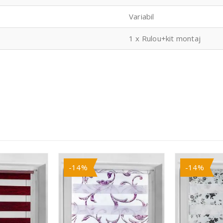
Variabil
1 x Rulou+kit montaj
-14%
-14%