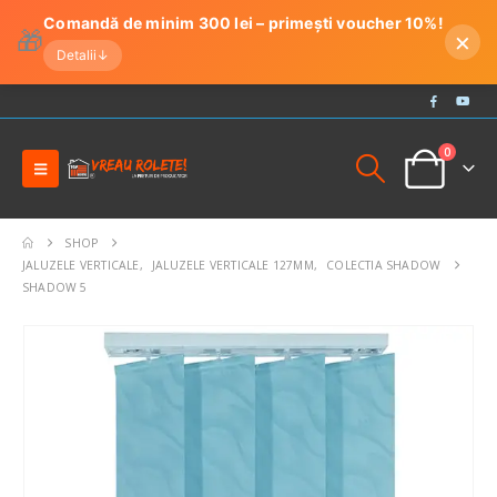
Comandă de minim 300 lei – primești voucher 10%!
🎁
×
Detalii
↓
0
SHOP
JALUZELE VERTICALE
,
JALUZELE VERTICALE 127MM
,
COLECTIA SHADOW
SHADOW 5