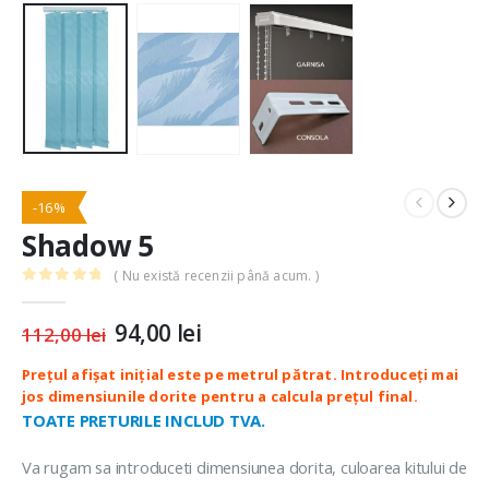
-16%
Shadow 5
( Nu există recenzii până acum. )
0
out of 5
Prețul
94,00
lei
Prețul
112,00
lei
inițial
curent
a
este:
fost:
94,00 lei.
112,00 lei.
TOATE PRETURILE INCLUD TVA.
Va rugam sa introduceti dimensiunea dorita, culoarea kitului de