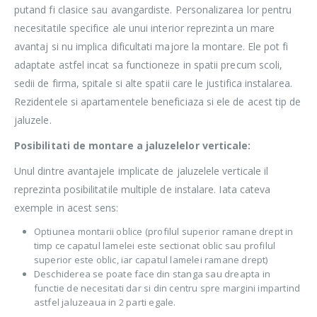
putand fi clasice sau avangardiste. Personalizarea lor pentru
necesitatile specifice ale unui interior reprezinta un mare
avantaj si nu implica dificultati majore la montare. Ele pot fi
adaptate astfel incat sa functioneze in spatii precum scoli,
sedii de firma, spitale si alte spatii care le justifica instalarea.
Rezidentele si apartamentele beneficiaza si ele de acest tip de
jaluzele.
Posibilitati de montare a jaluzelelor verticale:
Unul dintre avantajele implicate de jaluzelele verticale il
reprezinta posibilitatile multiple de instalare. Iata cateva
exemple in acest sens:
Optiunea montarii oblice (profilul superior ramane drept in
timp ce capatul lamelei este sectionat oblic sau profilul
superior este oblic, iar capatul lamelei ramane drept)
Deschiderea se poate face din stanga sau dreapta in
functie de necesitati dar si din centru spre margini impartind
astfel jaluzeaua in 2 parti egale.