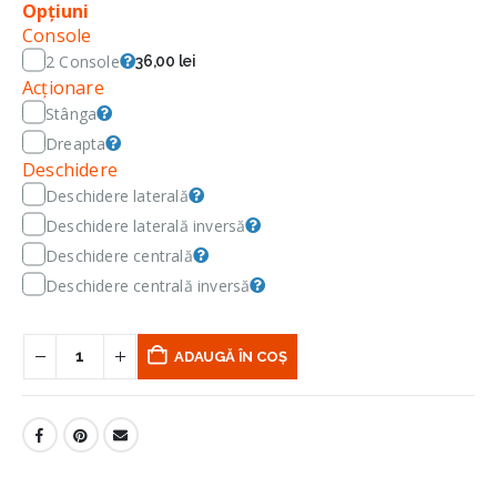
Opțiuni
Console
2 Console
36,00 lei
Acționare
Stânga
Dreapta
Deschidere
Deschidere laterală
Deschidere laterală inversă
Deschidere centrală
Deschidere centrală inversă
ADAUGĂ ÎN COȘ