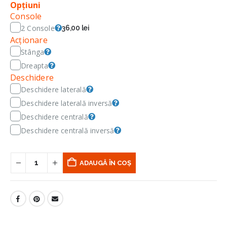
Opțiuni
Console
2 Console
36,00 lei
Acționare
Stânga
Dreapta
Deschidere
Deschidere laterală
Deschidere laterală inversă
Deschidere centrală
Deschidere centrală inversă
ADAUGĂ ÎN COȘ