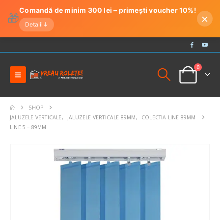
Comandă de minim 300 lei – primești voucher 10%!
🎁
×
Detalii
↓
0
SHOP
JALUZELE VERTICALE
,
JALUZELE VERTICALE 89MM
,
COLECTIA LINE 89MM
LINE 5 – 89MM