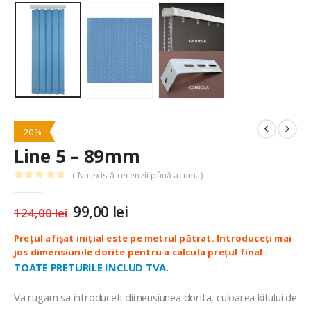
-20%
Line 5 – 89mm
( Nu există recenzii până acum. )
0
out of 5
Prețul
99,00
lei
Prețul
124,00
lei
inițial
curent
a
este:
fost:
99,00 lei.
124,00 lei.
TOATE PRETURILE INCLUD TVA.
Va rugam sa introduceti dimensiunea dorita, culoarea kitului de