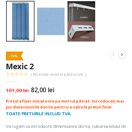
-19%
Mexic 2
( Nu există recenzii până acum. )
0
out of 5
Prețul
82,00
lei
Prețul
101,00
lei
inițial
curent
a
este:
fost:
82,00 lei.
101,00 lei.
TOATE PRETURILE INCLUD TVA.
Va rugam sa introduceti dimensiunea dorita, culoarea kitului de