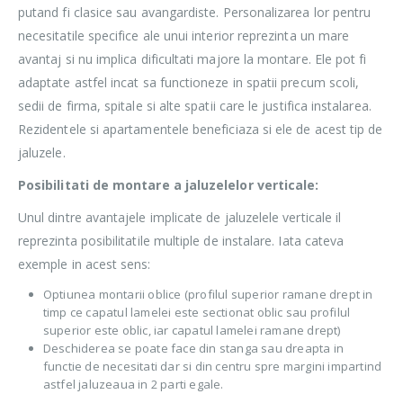
putand fi clasice sau avangardiste. Personalizarea lor pentru
necesitatile specifice ale unui interior reprezinta un mare
avantaj si nu implica dificultati majore la montare. Ele pot fi
adaptate astfel incat sa functioneze in spatii precum scoli,
sedii de firma, spitale si alte spatii care le justifica instalarea.
Rezidentele si apartamentele beneficiaza si ele de acest tip de
jaluzele.
Posibilitati de montare a jaluzelelor verticale:
Unul dintre avantajele implicate de jaluzelele verticale il
reprezinta posibilitatile multiple de instalare. Iata cateva
exemple in acest sens:
Optiunea montarii oblice (profilul superior ramane drept in
timp ce capatul lamelei este sectionat oblic sau profilul
superior este oblic, iar capatul lamelei ramane drept)
Deschiderea se poate face din stanga sau dreapta in
functie de necesitati dar si din centru spre margini impartind
astfel jaluzeaua in 2 parti egale.