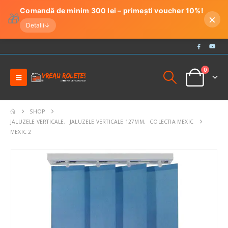
Comandă de minim 300 lei – primești voucher 10%!
🎁
×
Detalii
↓
0
SHOP
JALUZELE VERTICALE
,
JALUZELE VERTICALE 127MM
,
COLECTIA MEXIC
MEXIC 2