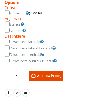
Opțiuni
Console
2 Console
36,00 lei
Acționare
Stânga
Dreapta
Deschidere
Deschidere laterală
Deschidere laterală inversă
Deschidere centrală
Deschidere centrală inversă
ADAUGĂ ÎN COȘ