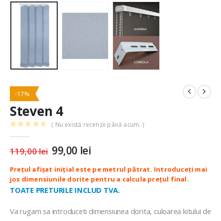
-17%
Steven 4
( Nu există recenzii până acum. )
0
out of 5
Prețul
99,00
lei
Prețul
119,00
lei
inițial
curent
a
este:
fost:
99,00 lei.
119,00 lei.
TOATE PRETURILE INCLUD TVA.
Va rugam sa introduceti dimensiunea dorita, culoarea kitului de