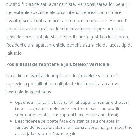
putand fi clasice sau avangardiste. Personalizarea lor pentru
necesitatile specifice ale unui interior reprezinta un mare
avantaj si nu implica dificultati majore la montare. Ele pot fi
adaptate astfel incat sa functioneze in spatii precum scoli,
sedii de firma, spitale si alte spatii care le justifica instalarea.
Rezidentele si apartamentele beneficiaza si ele de acest tip de
jaluzele.
Posibilitati de montare a jaluzelelor verticale:
Unul dintre avantajele implicate de jaluzelele verticale il
reprezinta posibilitatile multiple de instalare. Iata cateva
exemple in acest sens:
Optiunea montarii oblice (profilul superior ramane drept in
timp ce capatul lamelei este sectionat oblic sau profilul
superior este oblic, iar capatul lamelei ramane drept)
Deschiderea se poate face din stanga sau dreapta in
functie de necesitati dar si din centru spre margini impartind
astfel jaluzeaua in 2 parti egale.