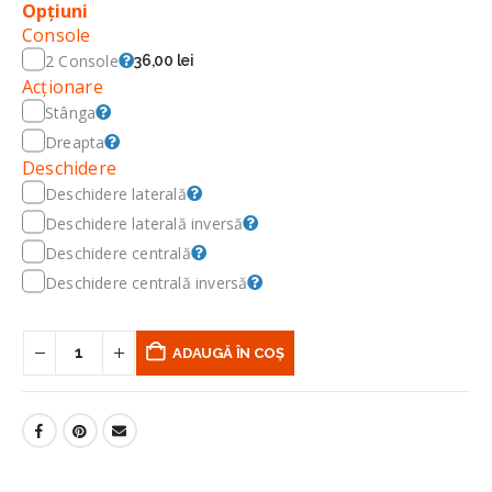
Opțiuni
Console
2 Console
36,00 lei
Acționare
Stânga
Dreapta
Deschidere
Deschidere laterală
Deschidere laterală inversă
Deschidere centrală
Deschidere centrală inversă
ADAUGĂ ÎN COȘ