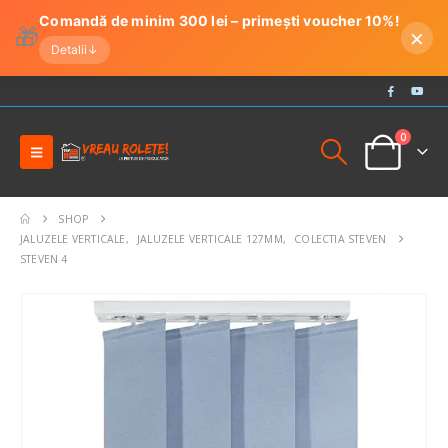
Comandă de minim 300 lei – primești voucher 10%!
🎁
×
Detalii
↓
0
SHOP
JALUZELE VERTICALE
,
JALUZELE VERTICALE 127MM
,
COLECTIA STEVEN
STEVEN 4