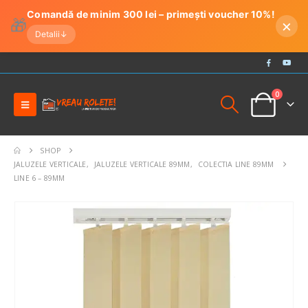
Comandă de minim 300 lei – primești voucher 10%!
🎁
×
Detalii
↓
0
SHOP
JALUZELE VERTICALE
,
JALUZELE VERTICALE 89MM
,
COLECTIA LINE 89MM
LINE 6 – 89MM