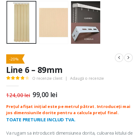
-20%
Line 6 – 89mm
O recenzie client
|
Adaugă o recenzie
4.00
out of 5
Prețul
99,00
lei
Prețul
124,00
lei
inițial
curent
a
este:
fost:
99,00 lei.
124,00 lei.
TOATE PRETURILE INCLUD TVA.
Va rugam sa introduceti dimensiunea dorita, culoarea kitului de