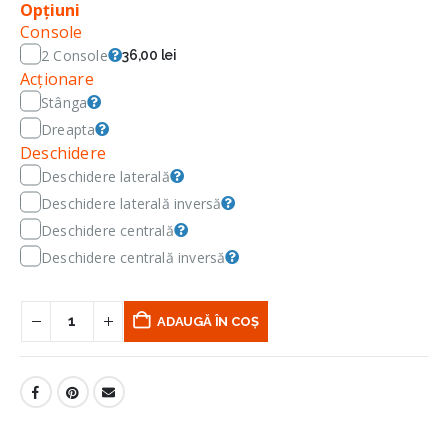
Opțiuni
Console
2 Console
36,00 lei
Acționare
Stânga
Dreapta
Deschidere
Deschidere laterală
Deschidere laterală inversă
Deschidere centrală
Deschidere centrală inversă
ADAUGĂ ÎN COȘ