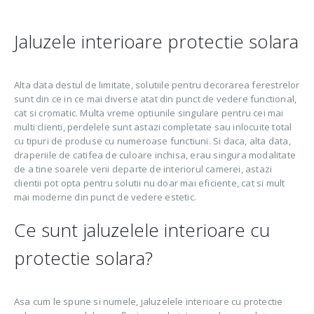
182,00 lei.
182,00 lei.
153,00 lei.
153,00 lei.
Jaluzele interioare protectie solara
Alta data destul de limitate, solutiile pentru decorarea ferestrelor
sunt din ce in ce mai diverse atat din punct de vedere functional,
cat si cromatic. Multa vreme optiunile singulare pentru cei mai
multi clienti, perdelele sunt astazi completate sau inlocuite total
cu tipuri de produse cu numeroase functiuni. Si daca, alta data,
draperiile de catifea de culoare inchisa, erau singura modalitate
de a tine soarele verii departe de interiorul camerei, astazi
clientii pot opta pentru solutii nu doar mai eficiente, cat si mult
mai moderne din punct de vedere estetic.
Ce sunt jaluzelele interioare cu
protectie solara?
Asa cum le spune si numele, jaluzelele interioare cu protectie