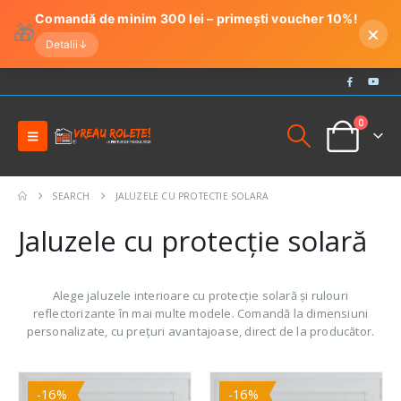
Comandă de minim 300 lei – primești voucher 10%!
🎁
×
Detalii
↓
0
SEARCH
JALUZELE CU PROTECTIE SOLARA
Jaluzele cu protecție solară
Alege jaluzele interioare cu protecție solară și rulouri
reflectorizante în mai multe modele. Comandă la dimensiuni
personalizate, cu prețuri avantajoase, direct de la producător.
-16%
-16%