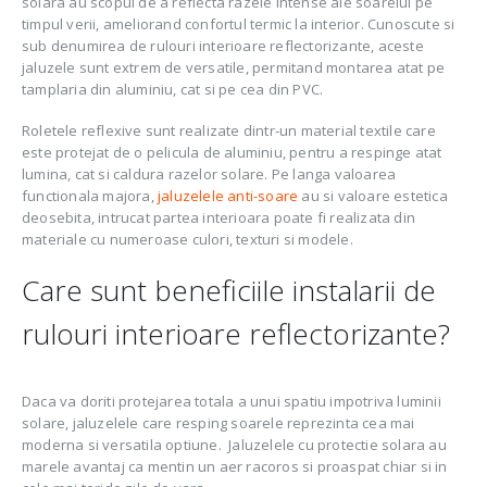
solara au scopul de a reflecta razele intense ale soarelui pe
timpul verii, ameliorand confortul termic la interior. Cunoscute si
sub denumirea de rulouri interioare reflectorizante, aceste
jaluzele sunt extrem de versatile, permitand montarea atat pe
tamplaria din aluminiu, cat si pe cea din PVC.
Roletele reflexive sunt realizate dintr-un material textile care
este protejat de o pelicula de aluminiu, pentru a respinge atat
lumina, cat si caldura razelor solare. Pe langa valoarea
functionala majora,
jaluzelele anti-soare
au si valoare estetica
deosebita, intrucat partea interioara poate fi realizata din
materiale cu numeroase culori, texturi si modele.
Care sunt beneficiile instalarii de
rulouri interioare reflectorizante?
Daca va doriti protejarea totala a unui spatiu impotriva luminii
solare, jaluzelele care resping soarele reprezinta cea mai
moderna si versatila optiune. Jaluzelele cu protectie solara au
marele avantaj ca mentin un aer racoros si proaspat chiar si in