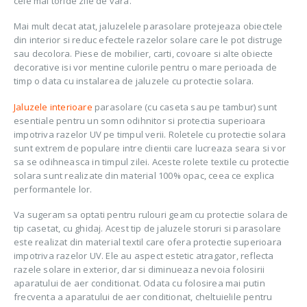
cele mai toride zile de vara.
Mai mult decat atat, jaluzelele parasolare protejeaza obiectele
din interior si reduc efectele razelor solare care le pot distruge
sau decolora. Piese de mobilier, carti, covoare si alte obiecte
decorative isi vor mentine culorile pentru o mare perioada de
timp o data cu instalarea de jaluzele cu protectie solara.
Jaluzele interioare
parasolare (cu caseta sau pe tambur) sunt
esentiale pentru un somn odihnitor si protectia superioara
impotriva razelor UV pe timpul verii. Roletele cu protectie solara
sunt extrem de populare intre clientii care lucreaza seara si vor
sa se odihneasca in timpul zilei. Aceste rolete textile cu protectie
solara sunt realizate din material 100% opac, ceea ce explica
performantele lor.
Va sugeram sa optati pentru rulouri geam cu protectie solara de
tip casetat, cu ghidaj. Acest tip de jaluzele storuri si parasolare
este realizat din material textil care ofera protectie superioara
impotriva razelor UV. Ele au aspect estetic atragator, reflecta
razele solare in exterior, dar si diminueaza nevoia folosirii
aparatului de aer conditionat. Odata cu folosirea mai putin
frecventa a aparatului de aer conditionat, cheltuielile pentru