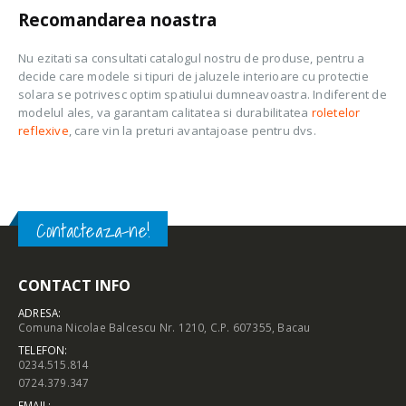
Recomandarea noastra
Nu ezitati sa consultati catalogul nostru de produse, pentru a
decide care modele si tipuri de jaluzele interioare cu protectie
solara se potrivesc optim spatiului dumneavoastra. Indiferent de
modelul ales, va garantam calitatea si durabilitatea
roletelor
reflexive
, care vin la preturi avantajoase pentru dvs.
Contacteaza-ne!
CONTACT INFO
ADRESA:
Comuna Nicolae Balcescu Nr. 1210, C.P. 607355, Bacau
TELEFON:
0234.515.814
0724.379.347
EMAIL: