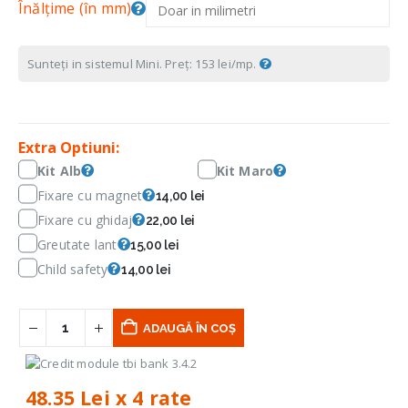
Înălțime (în mm)
Sunteți in sistemul Mini. Preț: 153 lei/mp.
Extra Optiuni:
Kit Alb
Kit Maro
Fixare cu magnet
14,00 lei
Fixare cu ghidaj
22,00 lei
Greutate lant
15,00 lei
Child safety
14,00 lei
ADAUGĂ ÎN COȘ
48.35 Lei x 4 rate