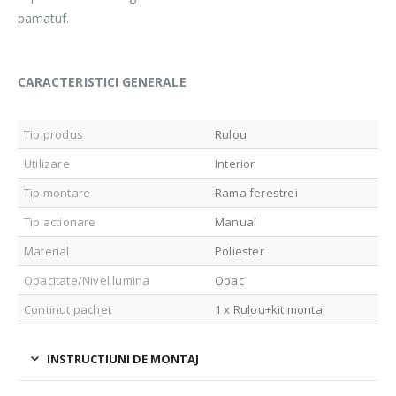
pamatuf.
CARACTERISTICI GENERALE
Tip produs
Rulou
Utilizare
Interior
Tip montare
Rama ferestrei
Tip actionare
Manual
Material
Poliester
Opacitate/Nivel lumina
Opac
Continut pachet
1 x Rulou+kit montaj
INSTRUCTIUNI DE MONTAJ