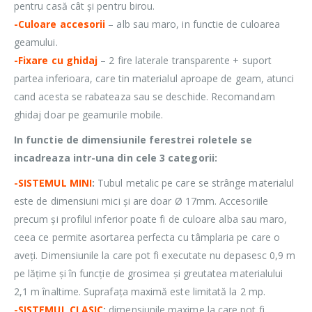
pentru casă cât și pentru birou.
-Culoare accesorii
– alb sau maro, in functie de culoarea
geamului.
-Fixare cu ghidaj
– 2 fire laterale transparente + suport
partea inferioara, care tin materialul aproape de geam, atunci
cand acesta se rabateaza sau se deschide. Recomandam
ghidaj doar pe geamurile mobile.
In functie de dimensiunile ferestrei roletele se
incadreaza intr-una din cele 3 categorii:
-SISTEMUL MINI
:
Tubul metalic pe care se strânge materialul
este de dimensiuni mici și are doar Ø 17mm. Accesoriile
precum și profilul inferior poate fi de culoare alba sau maro,
ceea ce permite asortarea perfecta cu tâmplaria pe care o
aveți. Dimensiunile la care pot fi executate nu depasesc 0,9 m
pe lățime și în funcție de grosimea și greutatea materialului
2,1 m înaltime. Suprafața maximă este limitată la 2 mp.
-SISTEMUL CLASIC
:
dimensiunile maxime la care pot fi