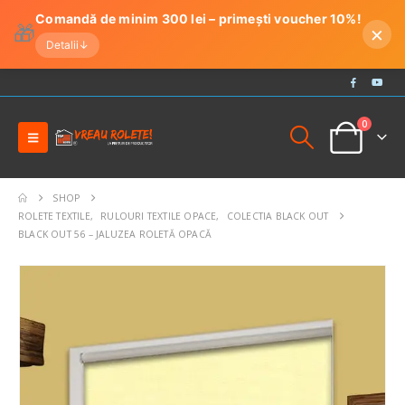
Comandă de minim 300 lei – primești voucher 10%!
🎁
×
Detalii
↓
0
SHOP
ROLETE TEXTILE
,
RULOURI TEXTILE OPACE
,
COLECTIA BLACK OUT
BLACK OUT 56 – JALUZEA ROLETĂ OPACĂ