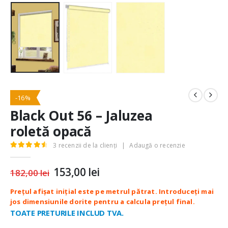
-16%
Black Out 56 – Jaluzea
roletă opacă
3
recenzii de la clienți
|
Adaugă o recenzie
4.67
out of 5
Prețul
153,00
lei
Prețul
182,00
lei
inițial
curent
a
este:
fost:
153,00 lei.
182,00 lei.
TOATE PRETURILE INCLUD TVA.