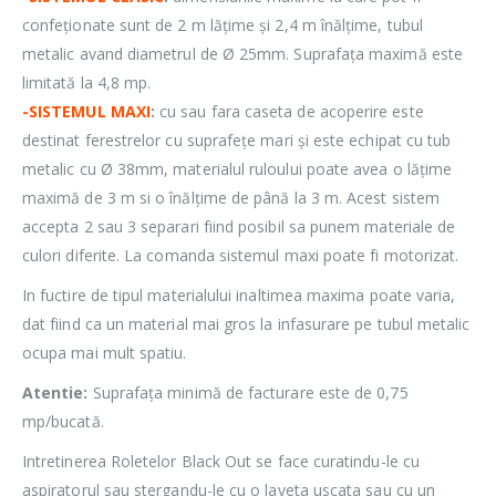
confeționate sunt de 2 m lățime și 2,4 m înălțime, tubul
metalic avand diametrul de Ø 25mm. Suprafața maximă este
limitată la 4,8 mp.
-SISTEMUL MAXI
:
cu sau fara caseta de acoperire este
destinat ferestrelor cu suprafețe mari și este echipat cu tub
metalic cu Ø 38mm, materialul ruloului poate avea o lățime
maximă de 3 m si o înălțime de până la 3 m. Acest sistem
accepta 2 sau 3 separari fiind posibil sa punem materiale de
culori diferite. La comanda sistemul maxi poate fi motorizat.
In fuctire de tipul materialului inaltimea maxima poate varia,
dat fiind ca un material mai gros la infasurare pe tubul metalic
ocupa mai mult spatiu.
Atentie:
Suprafața minimă de facturare este de 0,75
mp/bucată.
Intretinerea Roletelor Black Out se face curatindu-le cu
aspiratorul sau stergandu-le cu o laveta uscata sau cu un