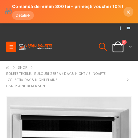
Comandă de minim 300 lei – primești voucher 10%!
🎁
×
Detalii
↓
0
SHOP
ROLETE TEXTILE
,
RULOURI ZEBRA / DAY & NIGHT / ZI NOAPTE
,
COLECTIA DAY & NIGHT PLAINE
D&N PLAINE BLACK SUN