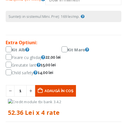
Sunteți in sistemul Mini. Preț: 169 lei/mp.
Extra Optiuni:
Kit Alb
Kit Maro
Fixare cu ghidaj
22,00 lei
Greutate lant
15,00 lei
Child safety
14,00 lei
ADAUGĂ ÎN COȘ
52.36 Lei x 4 rate