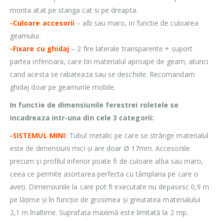
monta atat pe stanga cat si pe dreapta.
-Culoare accesorii
– alb sau maro, in functie de culoarea
geamului.
-Fixare cu ghidaj
– 2 fire laterale transparente + suport
partea inferioara, care tin materialul aproape de geam, atunci
cand acesta se rabateaza sau se deschide. Recomandam
ghidaj doar pe geamurile mobile.
In functie de dimensiunile ferestrei roletele se
incadreaza intr-una din cele 3 categorii:
-SISTEMUL MINI
:
Tubul metalic pe care se strânge materialul
este de dimensiuni mici și are doar Ø 17mm. Accesoriile
precum și profilul inferior poate fi de culoare alba sau maro,
ceea ce permite asortarea perfecta cu tâmplaria pe care o
aveți. Dimensiunile la care pot fi executate nu depasesc 0,9 m
pe lățime și în funcție de grosimea și greutatea materialului
2,1 m înaltime. Suprafața maximă este limitată la 2 mp.