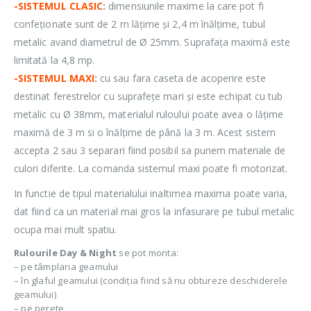
-SISTEMUL CLASIC
:
dimensiunile maxime la care pot fi
confeționate sunt de 2 m lățime și 2,4 m înălțime, tubul
metalic avand diametrul de Ø 25mm. Suprafața maximă este
limitată la 4,8 mp.
-SISTEMUL MAXI
:
cu sau fara caseta de acoperire este
destinat ferestrelor cu suprafețe mari și este echipat cu tub
metalic cu Ø 38mm, materialul ruloului poate avea o lățime
maximă de 3 m si o înălțime de până la 3 m. Acest sistem
accepta 2 sau 3 separari fiind posibil sa punem materiale de
culori diferite. La comanda sistemul maxi poate fi motorizat.
In functie de tipul materialului inaltimea maxima poate varia,
dat fiind ca un material mai gros la infasurare pe tubul metalic
ocupa mai mult spatiu.
Rulourile Day & Night
se pot monta:
– pe tâmplaria geamului
– în glaful geamului (condiția fiind să nu obtureze deschiderele
geamului)
– pe perete