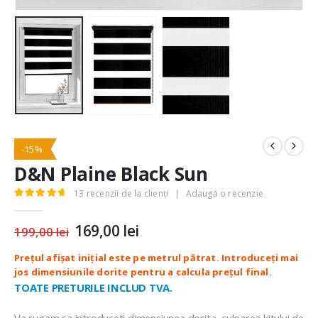
-15%
D&N Plaine Black Sun
13
recenzii de la clienți
|
Adaugă o recenzie
4.85
out of 5
Prețul
169,00
lei
Prețul
199,00
lei
inițial
curent
a
este:
fost:
169,00 lei.
199,00 lei.
TOATE PRETURILE INCLUD TVA.
Va rugam sa introduceti dimensiunea dorita, culoarea kitului de