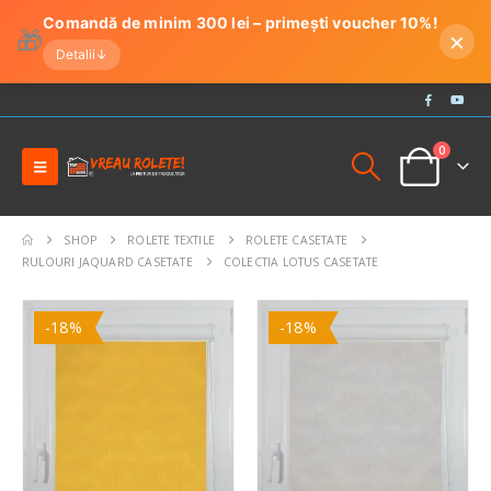
Comandă de minim 300 lei – primești voucher 10%!
🎁
×
Detalii
↓
0
SHOP
ROLETE TEXTILE
ROLETE CASETATE
RULOURI JAQUARD CASETATE
COLECTIA LOTUS CASETATE
-18%
-18%