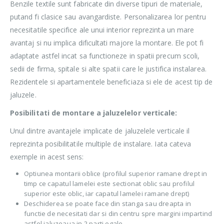
Benzile textile sunt fabricate din diverse tipuri de materiale,
putand fi clasice sau avangardiste. Personalizarea lor pentru
necesitatile specifice ale unui interior reprezinta un mare
avantaj si nu implica dificultati majore la montare. Ele pot fi
adaptate astfel incat sa functioneze in spatii precum scoli,
sedii de firma, spitale si alte spatii care le justifica instalarea.
Rezidentele si apartamentele beneficiaza si ele de acest tip de
jaluzele.
Posibilitati de montare a jaluzelelor verticale:
Unul dintre avantajele implicate de jaluzelele verticale il
reprezinta posibilitatile multiple de instalare. Iata cateva
exemple in acest sens:
Optiunea montarii oblice (profilul superior ramane drept in
timp ce capatul lamelei este sectionat oblic sau profilul
superior este oblic, iar capatul lamelei ramane drept)
Deschiderea se poate face din stanga sau dreapta in
functie de necesitati dar si din centru spre margini impartind
astfel jaluzeaua in 2 parti egale.