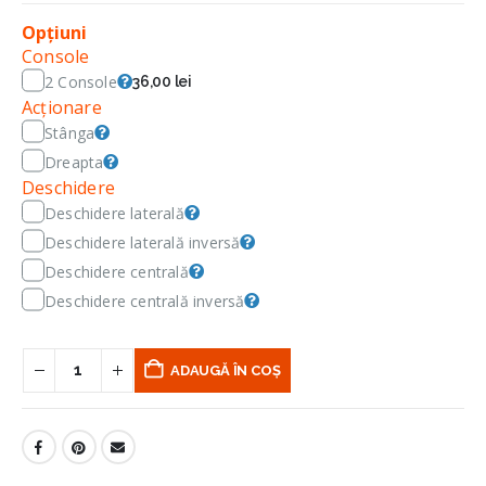
Opțiuni
Console
2 Console
36,00 lei
Acționare
Stânga
Dreapta
Deschidere
Deschidere laterală
Deschidere laterală inversă
Deschidere centrală
Deschidere centrală inversă
ADAUGĂ ÎN COȘ