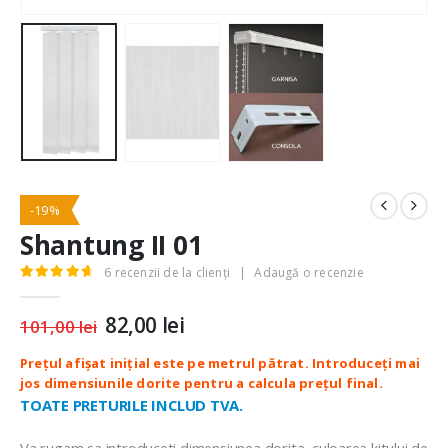
-19%
Shantung II 01
6
recenzii de la clienți
|
Adaugă o recenzie
4.83
out of 5
Prețul
82,00
lei
Prețul
101,00
lei
inițial
curent
a
este:
fost:
82,00 lei.
101,00 lei.
TOATE PRETURILE INCLUD TVA.
Va rugam sa introduceti dimensiunea dorita, culoarea kitului de