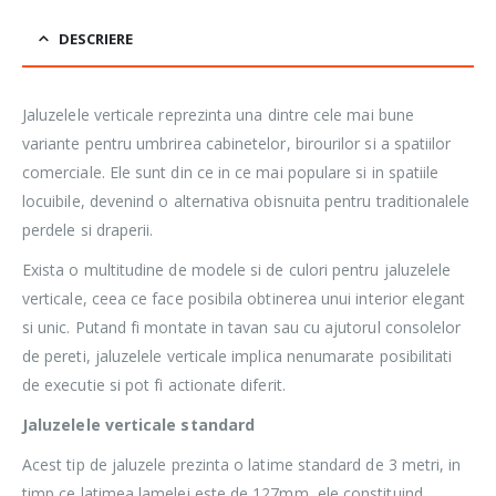
DESCRIERE
Jaluzelele verticale reprezinta una dintre cele mai bune
variante pentru umbrirea cabinetelor, birourilor si a spatiilor
comerciale. Ele sunt din ce in ce mai populare si in spatiile
locuibile, devenind o alternativa obisnuita pentru traditionalele
perdele si draperii.
Exista o multitudine de modele si de culori pentru jaluzelele
verticale, ceea ce face posibila obtinerea unui interior elegant
si unic. Putand fi montate in tavan sau cu ajutorul consolelor
de pereti, jaluzelele verticale implica nenumarate posibilitati
de executie si pot fi actionate diferit.
Jaluzelele verticale standard
Acest tip de jaluzele prezinta o latime standard de 3 metri, in
timp ce latimea lamelei este de 127mm, ele constituind