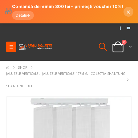
Comandă de minim 300 lei – primești voucher 10%!
🎁
×
Detalii
↓
0
SHOP
JALUZELE VERTICALE
,
JALUZELE VERTICALE 127MM
,
COLECTIA SHANTUNG
SHANTUNG II 01