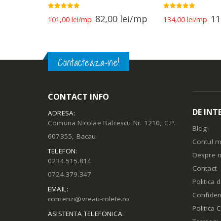
0
out of 5
0
out of 5
Prețul
Prețul
Prețul
Pre
00
lei
82,00
lei
11
101,00
lei
134,00
lei
curent
inițial
curent
iniț
este:
a
este:
a
110,00 lei.
fost:
82,00 lei.
fos
 lei.
101,00 lei.
134
Contacteaza-ne!
CONTACT INFO
DE INT
ADRESA:
Comuna Nicolae Balcescu Nr. 1210, C.P.
Blog
607355, Bacau
Contul 
TELEFON:
Despre n
0234.515.814
Contact
0724.379.347
Politica 
EMAIL:
Confident
comenzi@vreau-rolete.ro
Politica 
ASISTENTA TELEFONICA: