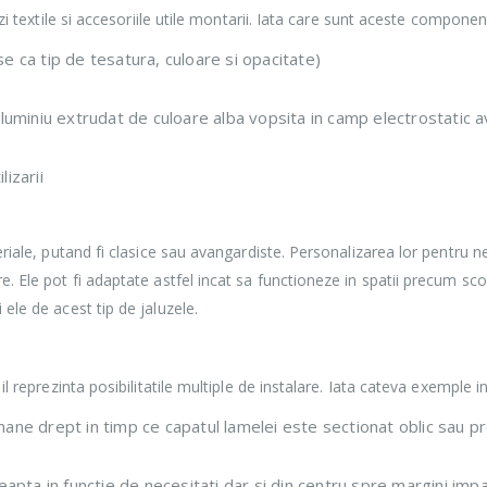
nzi textile si accesoriile utile montarii. Iata care sunt aceste componen
se ca tip de tesatura, culoare si opacitate)
 aluminiu extrudat de culoare alba vopsita in camp electrostatic a
izarii
eriale, putand fi clasice sau avangardiste. Personalizarea lor pentru ne
 Ele pot fi adaptate astfel incat sa functioneze in spatii precum scoli, 
 ele de acest tip de jaluzele.
il reprezinta posibilitatile multiple de instalare. Iata cateva exemple i
ane drept in timp ce capatul lamelei este sectionat oblic sau prof
ta in functie de necesitati dar si din centru spre margini impart