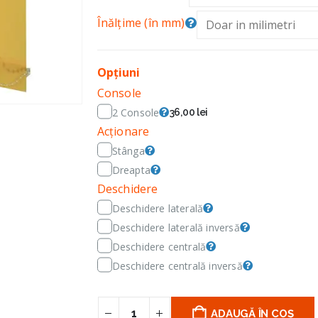
Înălțime (în mm)
Opțiuni
Console
2 Console
36,00 lei
Acționare
Stânga
Dreapta
Deschidere
Deschidere laterală
Deschidere laterală inversă
Deschidere centrală
Deschidere centrală inversă
ADAUGĂ ÎN COȘ