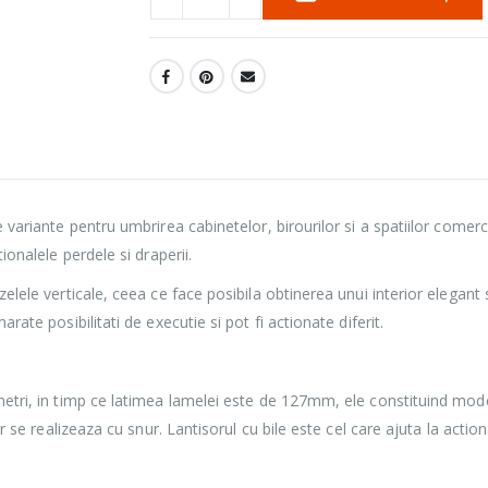
 variante pentru umbrirea cabinetelor, birourilor si a spatiilor comercia
ionalele perdele si draperii.
zelele verticale, ceea ce face posibila obtinerea unui interior elegant 
rate posibilitati de executie si pot fi actionate diferit.
metri, in timp ce latimea lamelei este de 127mm, ele constituind model
or se realizeaza cu snur. Lantisorul cu bile este cel care ajuta la action