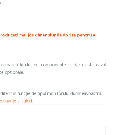
)
Colectia Lotus
PACE CASETATE
ROLETE JAQUARD CASETATE
lack Out Casetate
Black Out Decor
Colectia Roma Casetate
Colectia Milano Casetate
id Casetate
Colectia Torino Casetate
Colectia Lotus Casetate
 culoarea kitului de componente si daca este cazul
te optionale.
 diferit în funcție de tipul monitorului dumneavoastră.
 nuanțe și culori.