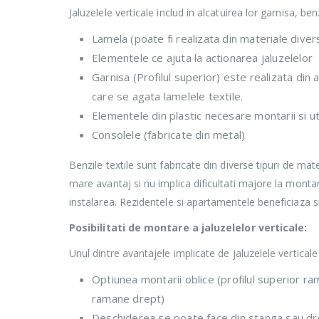
Jaluzelele verticale includ in alcatuirea lor garnisa, be
Lamela (poate fi realizata din materiale diver
Elementele ce ajuta la actionarea jaluzelelor
Garnisa (Profilul superior) este realizata din
care se agata lamelele textile.
Elementele din plastic necesare montarii si util
Consolele (fabricate din metal)
Benzile textile sunt fabricate din diverse tipuri de mat
mare avantaj si nu implica dificultati majore la montare.
instalarea. Rezidentele si apartamentele beneficiaza si
Posibilitati de montare a jaluzelelor verticale:
Unul dintre avantajele implicate de jaluzelele verticale 
Optiunea montarii oblice (profilul superior ram
ramane drept)
Deschiderea se poate face din stanga sau dreap