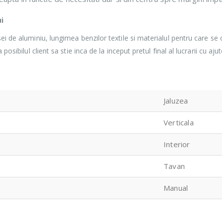
ui
i de aluminiu, lungimea benzilor textile si materialul pentru care se o
osibilul client sa stie inca de la inceput pretul final al lucrarii cu aju
Jaluzea
Verticala
Interior
Tavan
Manual