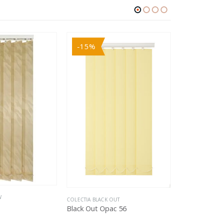
-15%
-16%
W
COLECTIA SH
COLECTIA BLACK OUT
Shadow 39
Black Out Opac 56