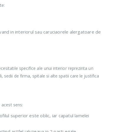
te:
vand in interiorul sau caruciaorele alergatoare de
cesitatile specifice ale unui interior reprezinta un
sedii de firma, spitale si alte spatii care le justifica
n acest sens:
ilul superior este oblic, iar capatul lamelei
ind astfel jaluzeaua in 2 parti egale.