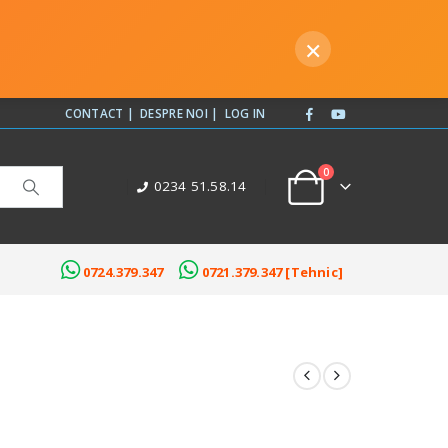
×
CONTACT |
DESPRE NOI |
LOG IN
0
0234 51.58.14
0724.379.347
0721.379.347 [Tehnic]
EXTILE OPACE
ROLETE TEXTILE JAQUARD
lack Out
Colectia Roma
Black Out Decor
Colectia Milano
id
Colectia Torino