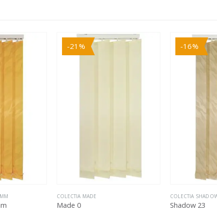
-21%
-16%
9MM
COLECTIA MADE
COLECTIA SHADO
mm
Made 0
Shadow 23