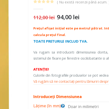
( Nu există recenzii până acum. 
Colectia Rio
ROLETE O
0
out of 5
Colectia Rubino
Colectia Wood
94,00
lei
Prețul
Prețul
112,00
lei
Colectia B
inițial
curent
Colectia 
ROLETE SEMIOPACE
a
este:
Casetate
CASETATE
fost:
94,00 lei.
Colectia K
112,00 lei.
Colectia Screen Casetate
TOATE PRETURILE INCLUD TVA.
Colectia Natural Casetate
Va rugam sa introduceti dimensiunea dorita,
Colectia Plaine Casetate
sistemul de fixare pe ferestre oscilobatante si al
Colectia Rio Casetate
Colectia Rubino Casetate
ATENȚIE!
Colectia Wood Casetate
Culorile din fotografiile produselor se pot vedea
Vă rugăm să ne contactați pentru lămuriri despre
Introduceți Dimensiunea
Lățime (în mm)