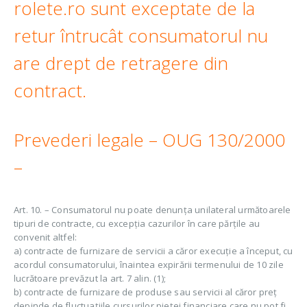
rolete.ro sunt exceptate de la
retur întrucât consumatorul nu
are drept de retragere din
contract.
Prevederi legale – OUG 130/2000
–
Art. 10. – Consumatorul nu poate denunţa unilateral următoarele
tipuri de contracte, cu excepţia cazurilor în care părţile au
convenit altfel:
a) contracte de furnizare de servicii a căror execuţie a început, cu
acordul consumatorului, înaintea expirării termenului de 10 zile
lucrătoare prevăzut la art. 7 alin. (1);
b) contracte de furnizare de produse sau servicii al căror preţ
depinde de fluctuaţiile cursurilor pieţei financiare care nu pot fi