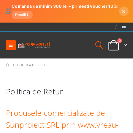
Comandă de minim 300 lei – primești voucher 10%!
🎁
×
Detalii
↓
0
POLITICA DE RETUR
Politica de Retur
Produsele comercializate de
Sunproiect SRL prin www.vreau-