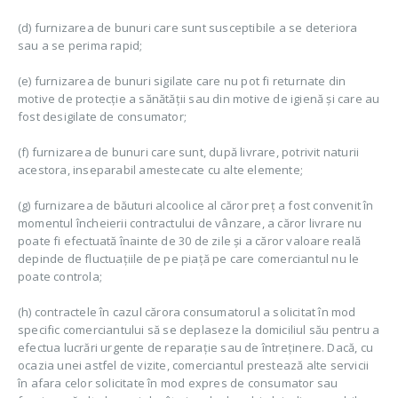
(d) furnizarea de bunuri care sunt susceptibile a se deteriora
sau a se perima rapid;
(e) furnizarea de bunuri sigilate care nu pot fi returnate din
motive de protecție a sănătății sau din motive de igienă și care au
fost desigilate de consumator;
(f) furnizarea de bunuri care sunt, după livrare, potrivit naturii
acestora, inseparabil amestecate cu alte elemente;
(g) furnizarea de băuturi alcoolice al căror preț a fost convenit în
momentul încheierii contractului de vânzare, a căror livrare nu
poate fi efectuată înainte de 30 de zile și a căror valoare reală
depinde de fluctuațiile de pe piață pe care comerciantul nu le
poate controla;
(h) contractele în cazul cărora consumatorul a solicitat în mod
specific comerciantului să se deplaseze la domiciliul său pentru a
efectua lucrări urgente de reparație sau de întreținere. Dacă, cu
ocazia unei astfel de vizite, comerciantul prestează alte servicii
în afara celor solicitate în mod expres de consumator sau