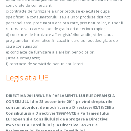
controlate de comerciant;
c) contracte de furnizare a unor produse executate după
specificaţiile consumatorului sau a unor produse distinct
personalizate, precum şi a acelora care, prin natura lor, nu pot fi
returnate sau care se pot degrada ori deteriora rapid;
d) contracte de furnizare a înregistrărilor audio, video sau a
programelor informatice, în cazul în care au fost desigilate de
către consumator;
e) contracte de furnizare a ziarelor, periodicelor,
jurnalelormagazin;
f) contracte de servicii de pariuri sau loterii.
Legislatia UE
DIRECTIVA 2011/83/UE A PARLAMENTULUI EUROPEAN ȘI A
CONSILIULUI din 25 octombrie 2011 privind drepturile
consumatorilor, de modificare a Directivei 93/13/CEE a
Consiliului și a Directivei 1999/44/CE a Parlamentului
European și a Consiliului și de abrogare a Directivei
85/577/CEE a Consiliului și a Directivei 97/7/CE a
Parlamentului European și a Consiliului