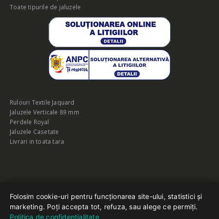
Toate tipurile de jaluzele
Rulouri Textile Jaquard
Jaluzele Verticale 89 mm
Perdele Royal
Jaluzele Casetate
Livrari in toata tara
Folosim cookie-uri pentru funcționarea site-ului, statistici și
© Vreau-Rolete.ro copyright 2022. Toate drepturile rezervate
marketing. Poți accepta tot, refuza, sau alege ce permiți.
Politica de confidențialitate