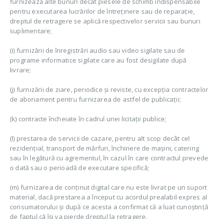
furnizează alte bunuri decât piesele de schimb indispensabile
pentru executarea lucrărilor de întreținere sau de reparație,
dreptul de retragere se aplică respectivelor servicii sau bunuri
suplimentare;
(i) furnizării de înregistrări audio sau video sigilate sau de
programe informatice sigilate care au fost desigilate după
livrare;
(j) furnizării de ziare, periodice și reviste, cu excepția contractelor
de abonament pentru furnizarea de astfel de publicații;
(k) contracte încheiate în cadrul unei licitații publice;
(l) prestarea de servicii de cazare, pentru alt scop decât cel
rezidențial, transport de mărfuri, închiriere de mașini, catering
sau în legătură cu agrementul, în cazul în care contractul prevede
o dată sau o perioadă de executare specifică;
(m) furnizarea de conținut digital care nu este livrat pe un suport
material, dacă prestarea a început cu acordul prealabil expres al
consumatorului și după ce acesta a confirmat că a luat cunoștință
de faptul că își va pierde dreptul la retragere.