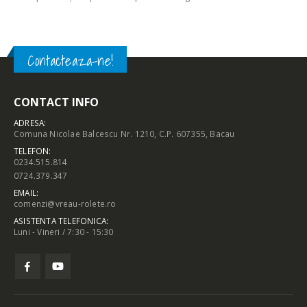
Contacteaza-ne!
CONTACT INFO
ADRESA:
Comuna Nicolae Balcescu Nr. 1210, C.P. 607355, Bacau
TELEFON:
0234.515.814
0724.379.347
EMAIL:
comenzi@vreau-rolete.ro
ASISTENTA TELEFONICA:
Luni - Vineri / 7:30 - 15:30